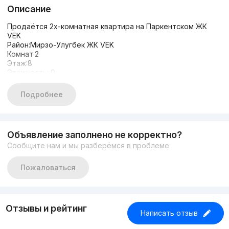
Описание
Продаётся 2х-комнатная квартира на Паркентском ЖК
VEK
Район:Мирзо-Улугбек ЖК VEK
Комнат:2
Этаж:8
Этажность: 9
Площадь: 64м²
Состояние:С ремонтом
Подробнее
Новая Цена 94.000у.е
Объявление заполнено не корректно?
Сообщите нам и мы разберёмся в проблеме
Пожаловаться
Отзывы и рейтинг
Написать отзыв