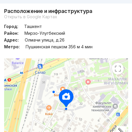
Расположение и инфраструктура
Сдача 4кв 2026
,
Tower Up
Открыть в Google Картах
ЖК «Pushkin»
Город:
Ташкент
+998 (55) 520...
Район:
Мирзо-Улугбекский
Адрес:
Олмачи улица, д.26
Метро:
Пушкинская пешком 356 м 4 мин