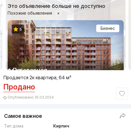
Это объявление больше не доступно
Похожие объявления
×
Бизнес
5
1/8
Договорная
Продается 2к квартира, 64 м²
Продано
Сдача 1кв 2028
,
Murad Buildings
ЖК «Saadiyat»
Опубликовано 25.03.2024
+998 (78) 122...
Самое важное
Бизнес
5
Тип дома
Кирпич