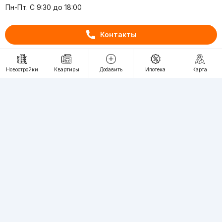
Пн-Пт. С 9:30 до 18:00
RU
UZ
Контакты
Контакты
Новостройки
Квартиры
Добавить
Ипотека
Карта
О проекте
Проект компании Webnow ©
Условия использования
Политика конфиденциальности
Публичная оферта
Учредитель:
"WEBNOW" MChJ
Адрес:
Toshkent shahri, A.Qahhor ko'chasi, 47-uy
Регистрация электронного СМИ:
1649