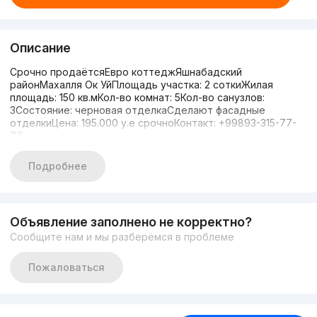
Описание
Срочно продаётсяЕвро коттеджЯшнабадский
районМахалля Ок УйПлощадь участка: 2 соткиЖилая
площадь: 150 кв.мКол-во комнат: 5Кол-во санузлов:
3Состояние: черновая отделкаСделают фасадные
отделкиЦена: 195.000 у.е срочноКонтакт: +99893-315-77-
77
Подробнее
Объявление заполнено не корректно?
Сообщите нам и мы разберёмся в проблеме
Пожаловаться