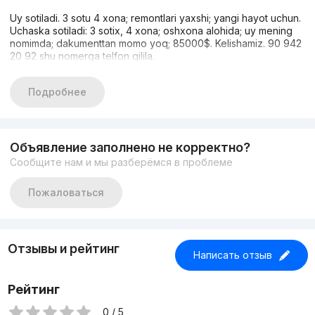
Uy sotiladi. 3 sotu 4 xona; remontlari yaxshi; yangi hayot uchun.
Uchaska sotiladi: 3 sotix, 4 xona; oshxona alohida; uy mening
nomimda; dakumenttan momo yoq; 85000$. Kelishamiz. 90 942
20 92 shu nomerga telfon qilila.
Подробнее
Объявление заполнено не корректно?
Сообщите нам и мы разберёмся в проблеме
Пожаловаться
Отзывы и рейтинг
Написать отзыв
Рейтинг
0 / 5