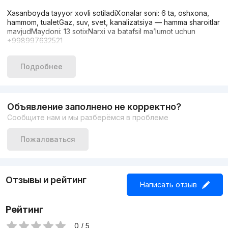
Xasanboyda tayyor xovli sotiladiXonalar soni: 6 ta, oshxona,
hammom, tualetGaz, suv, svet, kanalizatsiya — hamma sharoitlar
mavjudMaydoni: 13 sotixNarxi va batafsil ma’lumot uchun
+998997632521
Подробнее
Объявление заполнено не корректно?
Сообщите нам и мы разберёмся в проблеме
Пожаловаться
Отзывы и рейтинг
Написать отзыв
Рейтинг
0 / 5