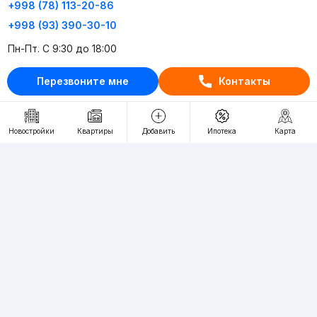
+998 (78) 113-20-86
+998 (93) 390-30-10
Пн-Пт. С 9:30 до 18:00
Перезвоните мне
Контакты
RU
UZ
Контакты
Новостройки
Квартиры
Добавить
Ипотека
Карта
О проекте
Проект компании Webnow ©
Условия использования
Политика конфиденциальности
Публичная оферта
Учредитель:
"WEBNOW" MChJ
Адрес:
Toshkent shahri, A.Qahhor ko'chasi, 47-uy