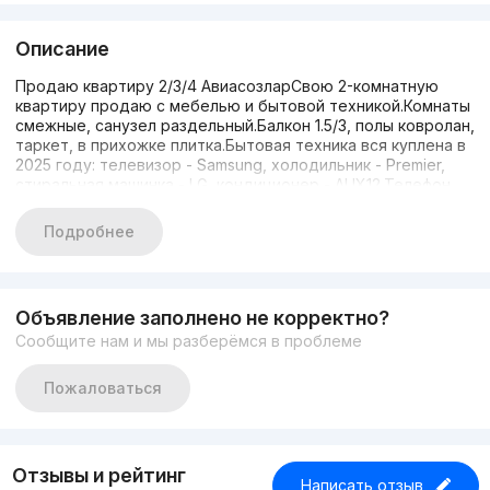
Описание
Продаю квартиру 2/3/4 АвиасозларСвою 2-комнатную
квартиру продаю с мебелью и бытовой техникой.Комнаты
смежные, санузел раздельный.Балкон 1.5/3, полы ковролан,
таркет, в прихожке плитка.Бытовая техника вся куплена в
2025 году: телевизор - Samsung, холодильник - Premier,
стиральная машинка - LG, кондиционер - AUX12.Телефон
для связи 977758448
Подробнее
Объявление заполнено не корректно?
Сообщите нам и мы разберёмся в проблеме
Пожаловаться
Отзывы и рейтинг
Написать отзыв