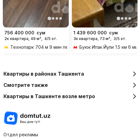
756 400 000
сум
1 439 600 000
сум
2к квартира, 49 м²,
4/5 эт.
3к квартира, 73 м²,
3/5 эт.
Технопарк
704 м 9 мин пешком
Буюк Ипак Йули
1.5 км 6 м
Квартиры в районах Ташкента
Смотрите также
Квартиры в Ташкенте возле метро
Отдел рекламы