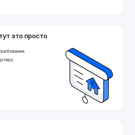
тут это просто
требования;
ртиру;