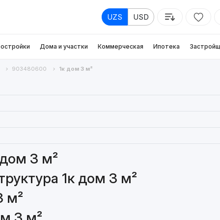
UZS
USD
остройки
Дома и участки
Коммерческая
Ипотека
Застройщ
903480600
1к дом 3 м²
 дом 3 м²
руктура 1к дом 3 м²
3 м²
м 3 м²