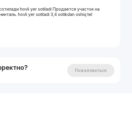
тилади hovli yer sotiladi Продается участок на
аль. hovli yer sotiladi 3,4 sotikdan oshiq tel
рректно?
Пожаловаться