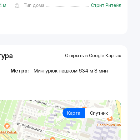
4 м
Тип дома
Стрит Ритейл
тура
Открыть в Google Картах
Метро:
Мингурюк пешком 634 м 8 мин
Карта
Спутник