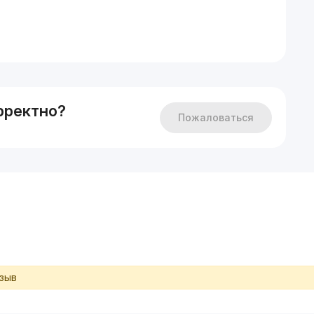
рректно?
Пожаловаться
тзыв