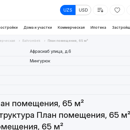
UZS
USD
остройки
Дома и участки
Коммерческая
Ипотека
Застройщ
ерческая
Bahrombek
План помещения, 65 м²
Афрасиаб улица, д.6
Мингурюк
ан помещения, 65 м²
труктура План помещения, 65 м
омещения, 65 м²