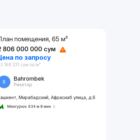
План помещения, 65 м²
2 806 000 000
сум
Цена по запросу
3 169 231
сум
за м²
Bahrombek
B
Риэлтор
ашкент, Мирабадский, Афрасиаб улица, д.6
Мингурюк
634 м 8 мин