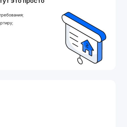
тут это просто
требования;
ртиру;