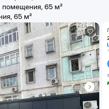
 помещения, 65 м²
ия, 65 м²
4
Т