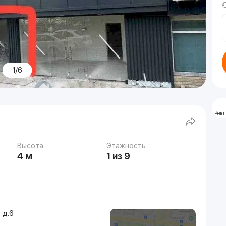
1/6
Рек
Высота
Этажность
4 м
1 из 9
 д.6