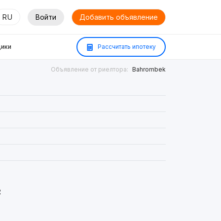
RU
Войти
Добавить объявление
ики
Рассчитать ипотеку
Объявление от риелтора:
Bahrombek
²