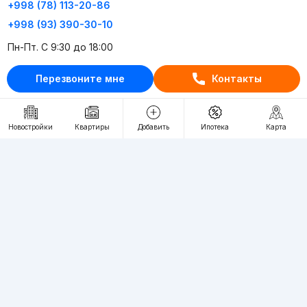
+998 (78) 113-20-86
+998 (93) 390-30-10
Пн-Пт. С 9:30 до 18:00
Перезвоните мне
Контакты
RU
UZ
Контакты
Новостройки
Квартиры
Добавить
Ипотека
Карта
О проекте
Проект компании Webnow ©
Условия использования
Политика конфиденциальности
Публичная оферта
Учредитель:
"WEBNOW" MChJ
Адрес:
Toshkent shahri, A.Qahhor ko'chasi, 47-uy