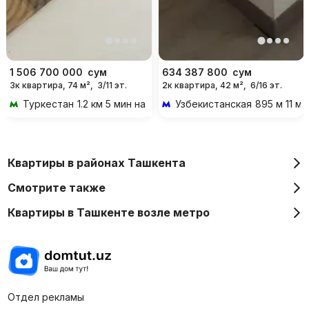
1 506 700 000
сум
634 387 800
сум
3к квартира, 74 м²,
3/11 эт.
2к квартира, 42 м²,
6/16 эт.
Туркестан
1.2 км 5 мин на транспорте
Узбекистанская
895 м 11 м
Квартиры в районах Ташкента
Смотрите также
Квартиры в Ташкенте возле метро
Отдел рекламы