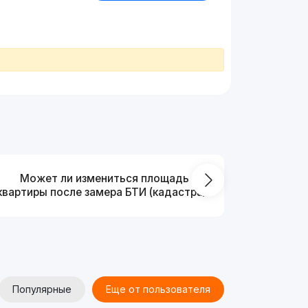
Может ли измениться площадь
На ка
квартиры после замера БТИ (кадастра)?
Популярные
Еще от пользователя