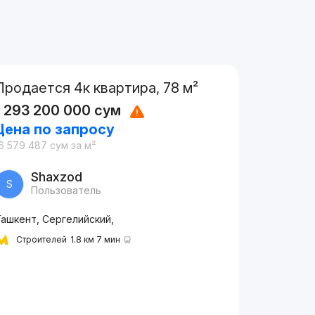
Продается 4к квартира, 78 м²
1 293 200 000
сум
Цена по запросу
6 579 487
сум
за м²
Shaxzod
S
Пользователь
Ташкент, Сергелийский,
Строителей
1.8 км 7 мин