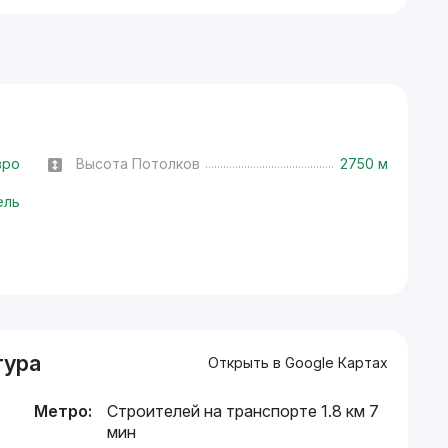
вро
Высота Потолков
2750 м
ель
тура
Открыть в Google Картах
Метро:
Строителей на транспорте 1.8 км 7
мин