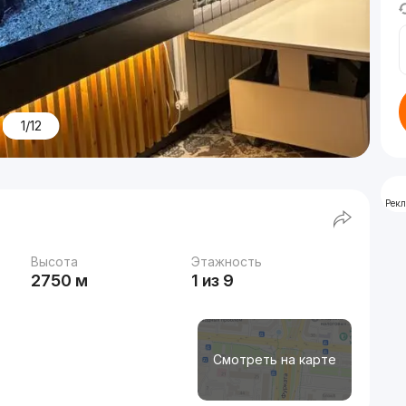
1/12
Рек
Высота
Этажность
2750 м
1 из 9
Смотреть на карте