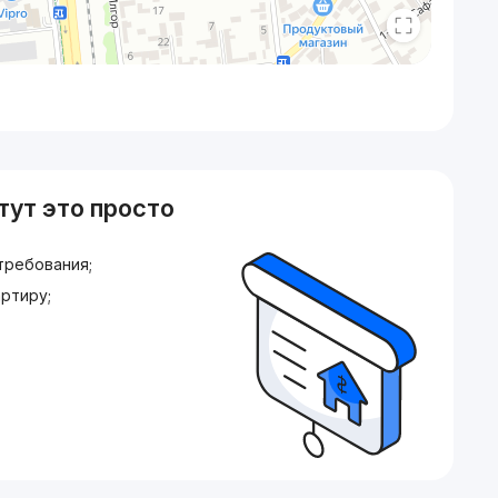
тут это просто
требования;
ртиру;