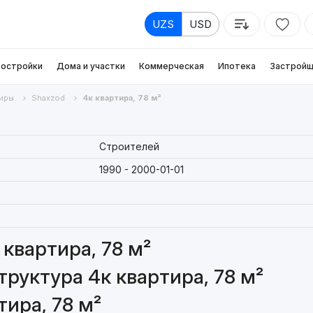
UZS
USD
остройки
Дома и участки
Коммерческая
Ипотека
Застройщ
иры
Shaxzod
4к квартира, 78 м²
Строителей
1990 - 2000-01-01
квартира, 78 м²
руктура 4к квартира, 78 м²
ира, 78 м²