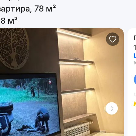
артира, 78 м²
8 м²
1