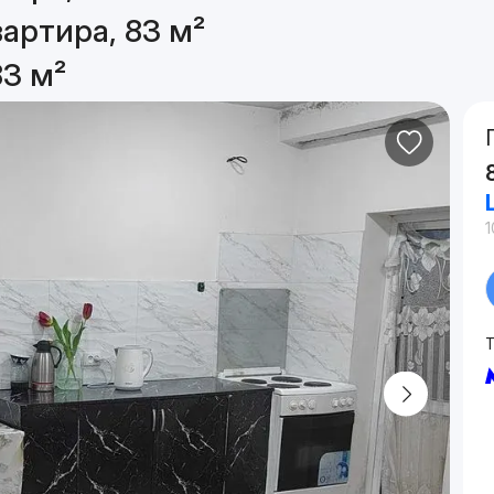
артира, 83 м²
83 м²
1