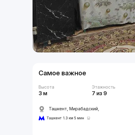
Самое важное
Высота
Этажность
3 м
7 из 9
Ташкент, Мирабадский,
Ташкент
1.3 км 5 мин