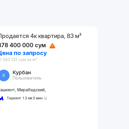
Продается 4к квартира, 83 м²
878 400 000
сум
Цена по запросу
0 583 133
сум
за м²
Курбан
К
Пользователь
Ташкент, Мирабадский,
Ташкент
1.3 км 5 мин