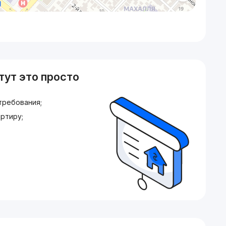
тут это просто
требования;
ртиру;