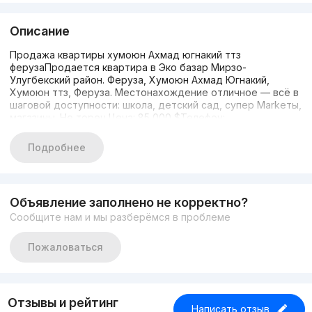
Описание
Продажа квартиры хумоюн Ахмад югнакий ттз
ферузаПродается квартира в Эко базар Мирзо-
Улугбекский район. Феруза, Хумоюн Ахмад Югнакий,
Хумоюн ттз, Феруза. Местонахождение отличное — всё в
шаговой доступности: школа, детский сад, супер Markеты,
магазины. Не торец.Цена: 85 000 $Телефон:
+998998902151Ориентир: ДиадораХарактеристики:-
Количество комнат: 3- Этаж: 3 из 4- Тип строения:
Подробнее
новостройка- Планировка: Раздельная- Санузел:
Раздельный- Общая площадь: 75 кв.м- Состояние: евро
ремонт- Ипотека: рассматриваюСтартовая цена: 85 000 $
Объявление заполнено не корректно?
Сообщите нам и мы разберёмся в проблеме
Пожаловаться
Отзывы и рейтинг
Написать отзыв