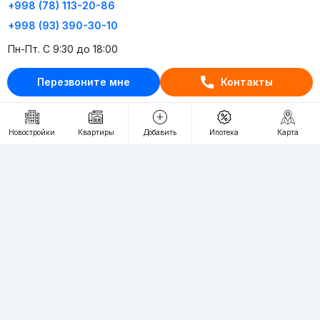
+998 (78) 113-20-86
+998 (93) 390-30-10
Пн-Пт. С 9:30 до 18:00
Перезвоните мне
Контакты
RU
UZ
Контакты
Новостройки
Квартиры
Добавить
Ипотека
Карта
О проекте
Проект компании Webnow ©
Условия использования
Политика конфиденциальности
Публичная оферта
Учредитель:
"WEBNOW" MChJ
Адрес:
Toshkent shahri, A.Qahhor ko'chasi, 47-uy