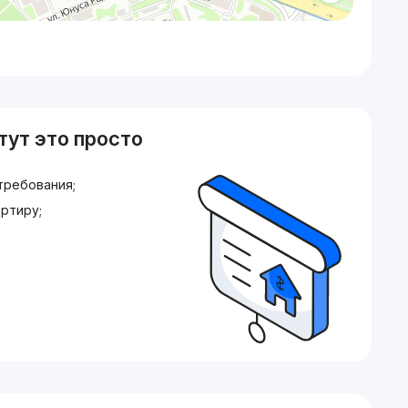
тут это просто
требования;
ртиру;