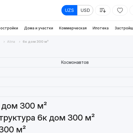
UZS
USD
остройки
Дома и участки
Коммерческая
Ипотека
Застройщ
Alina
6к дом 300 м²
Космонавтов
 дом 300 м²
руктура 6к дом 300 м²
300 м²