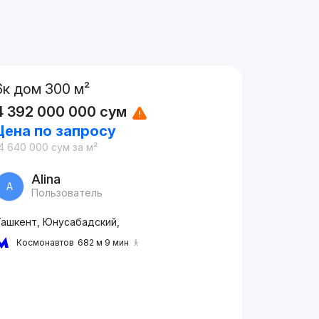
6к дом 300 м²
4 392 000 000
сум
Цена по запросу
4 640 000
сум
за м²
Alina
A
Пользователь
Ташкент, Юнусабадский,
Космонавтов
682 м 9 мин