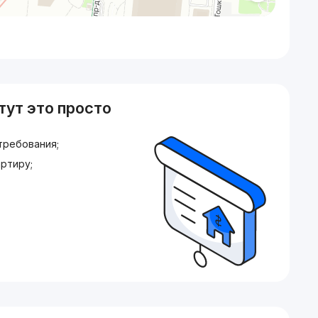
тут это просто
требования;
ртиру;