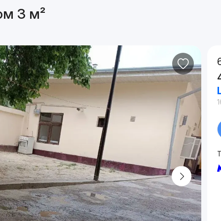
ом 3 м²
1