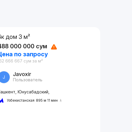
6к дом 3 м²
488 000 000
сум
Цена по запросу
62 666 667
сум
за м²
Javoxir
J
Пользователь
Ташкент, Юнусабадский,
Узбекистанская
895 м 11 мин