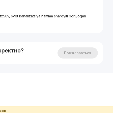
sotxSuv, svet kanalizatsiya hamma sharoyiti borQogan
рректно?
Пожаловаться
тзыв