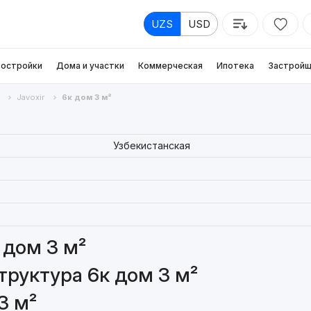
UZS
USD
остройки
Дома и участки
Коммерческая
Ипотека
Застройщ
Javoxir
6к дом 3 м²
Узбекистанская
 дом 3 м²
руктура 6к дом 3 м²
3 м²