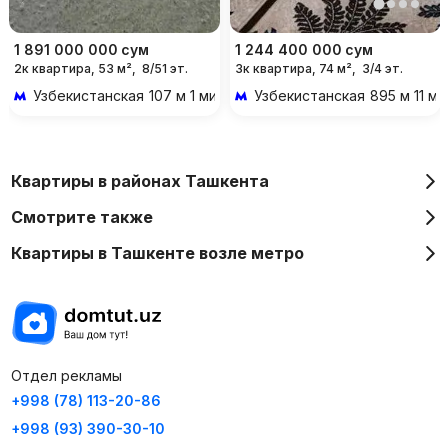
1 891 000 000
сум
1 244 400 000
сум
2к квартира, 53 м²,
8/51 эт.
3к квартира, 74 м²,
3/4 эт.
Узбекистанская
107 м 1 мин пешком
Узбекистанская
895 м 11 м
Квартиры в районах Ташкента
Смотрите также
Квартиры в Ташкенте возле метро
Отдел рекламы
+998 (78) 113-20-86
+998 (93) 390-30-10