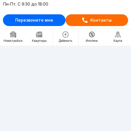
Пн-Пт. С 9:30 до 18:00
RU
UZ
Перезвоните мне
Контакты
Контакты
Новостройки
Квартиры
Добавить
Ипотека
Карта
О проекте
Проект компании Webnow ©
Условия использования
Политика конфиденциальности
Публичная оферта
Учредитель:
"WEBNOW" MChJ
Адрес:
Toshkent shahri, A.Qahhor ko'chasi, 47-uy
Регистрация электронного СМИ:
1649