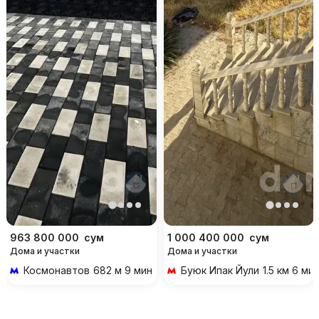
963 800 000
сум
1 000 400 000
сум
Дома и участки
Дома и участки
Космонавтов
682 м 9 мин пешком
Буюк Ипак Йули
1.5 км 6 м