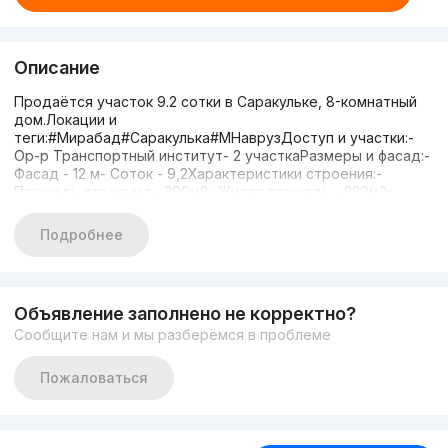
Описание
Продаётся участок 9.2 сотки в Саракульке, 8-комнатный
дом.Локации и
теги:#Мирабад#Саракулька#МНаврузДоступ и участки:-
Ор-р Транспортный институт- 2 участкаРазмеры и фасад:-
Фасад - 12 м- Соток - 9,2Характеристики строения:-
Площадь строения - 300м2- Жилая площадь - 230м2-
Этажность - 1- Кирпич - 8 комнатный- Сан Узел - 3
раздельно- Ремонт - Средний- Мебель и техника
Подробнее
частичноПарковка:- Въезда для машиныЦена и контакт:-
Цена: 345 000- Наталья
+998908169966Дополнительно:#Реновация#до5
Объявление заполнено не корректно?
Сообщите нам и мы разберёмся в проблеме
Пожаловаться