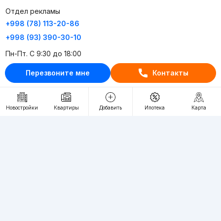
Отдел рекламы
+998 (78) 113-20-86
+998 (93) 390-30-10
Пн-Пт. С 9:30 до 18:00
Перезвоните мне
Контакты
RU
UZ
Контакты
Новостройки
Квартиры
Добавить
Ипотека
Карта
О проекте
Проект компании Webnow ©
Условия использования
Политика конфиденциальности
Публичная оферта