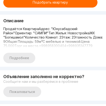
Подобрать квартиру
Описание
Продаётся КвартираАдрес: "Юнусабадский
Район"Ориентир: "САМПИ"Тип Жилья: НовостройкаЖК
"Богишамол"Количество Комнат: 2Этаж: 2Этажность Дома:
9Общая Площадь: 59м²С мебелью и техникой.Цена:
75.000Торг на месте.+998958300404+998935147779
Подробнее
Объявление заполнено не корректно?
Сообщите нам и мы разберёмся в проблеме
Пожаловаться