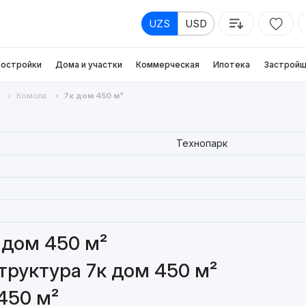
UZS
USD
остройки
Дома и участки
Коммерческая
Ипотека
Застройщ
Комола
7к дом 450 м²
Технопарк
 дом 450 м²
руктура 7к дом 450 м²
450 м²