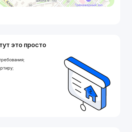
тут это просто
требования;
ртиру;