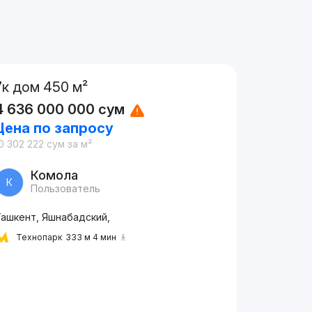
7к дом 450 м²
4 636 000 000
сум
Цена по запросу
0 302 222
сум
за м²
Комола
К
Пользователь
Ташкент, Яшнабадский,
Технопарк
333 м 4 мин