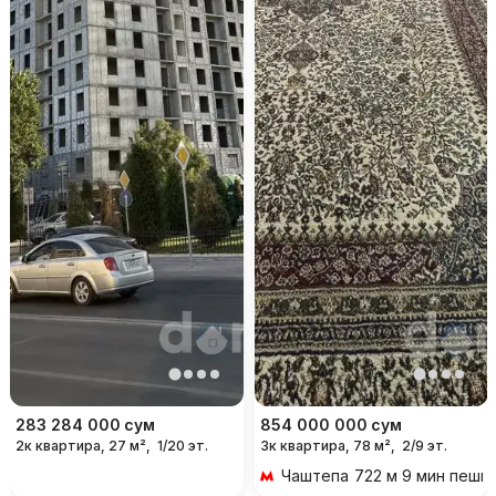
283 284 000
сум
854 000 000
сум
2к квартира, 27 м²,
1/20 эт.
3к квартира, 78 м²,
2/9 эт.
Чаштепа
722 м 9 мин пешк