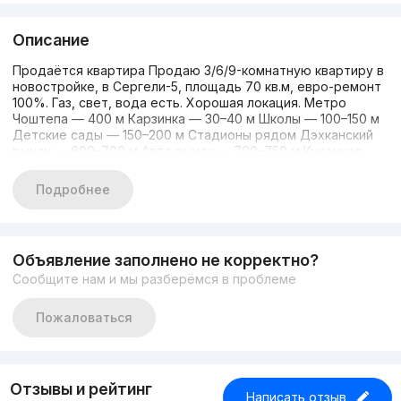
Описание
Продаётся квартира Продаю 3/6/9-комнатную квартиру в
новостройке, в Сергели-5, площадь 70 кв.м, евро-ремонт
100%. Газ, свет, вода есть. Хорошая локация. Метро
Чоштепа — 400 м Карзинка — 30–40 м Школы — 100–150 м
Детские сады — 150–200 м Стадионы рядом Дэхканский
рынок — 600–700 м Авто рынок — 700–750 м Кухонная
мебель новая Прихожая мебель новая Квартира новая
Кадастр есть Контакт: +998943742442
Подробнее
Объявление заполнено не корректно?
Сообщите нам и мы разберёмся в проблеме
Пожаловаться
Отзывы и рейтинг
Написать отзыв