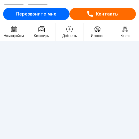
RU
UZ
Перезвоните мне
Контакты
Контакты
Новостройки
Квартиры
Добавить
Ипотека
Карта
О проекте
Проект компании Webnow ©
Условия использования
Политика конфиденциальности
Публичная оферта
Учредитель:
"WEBNOW" MChJ
Адрес:
Toshkent shahri, A.Qahhor ko'chasi, 47-uy
Регистрация электронного СМИ:
1649