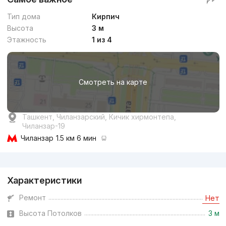
Тип дома
Кирпич
Высота
3 м
Этажность
1 из 4
Смотреть на карте
Ташкент, Чиланзарский, Кичик хирмонтепа,
Чиланзар-19
Чиланзар
1.5 км 6 мин
Реклама
Характеристики
Ремонт
Нет
Высота Потолков
3 м