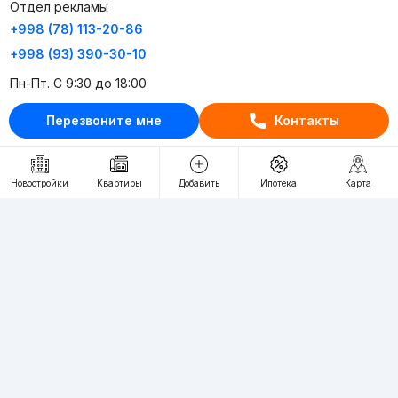
Отдел рекламы
+998 (78) 113-20-86
+998 (93) 390-30-10
Пн-Пт. С 9:30 до 18:00
Перезвоните мне
Контакты
RU
UZ
Контакты
Новостройки
Квартиры
Добавить
Ипотека
Карта
О проекте
Проект компании Webnow ©
Условия использования
Политика конфиденциальности
Публичная оферта
Учредитель:
"WEBNOW" MChJ