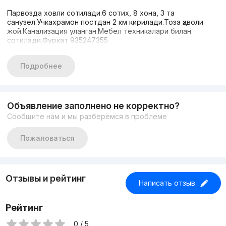
Парвозда ховли сотилади.6 сотих, 8 хона, 3 та
санузел.Учкахрамон постдан 2 км кирилади.Тоза ҳаволи
жой.Канализация уланган.Мебел техникалари билан
сотилади.Фуркат 935247355
Подробнее
Объявление заполнено не корректно?
Сообщите нам и мы разберёмся в проблеме
Пожаловаться
Отзывы и рейтинг
Написать отзыв
Рейтинг
0 / 5