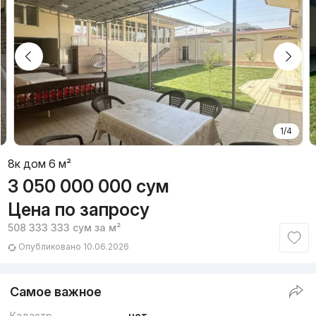
1/4
8к дом 6 м²
3 050 000 000
сум
Цена по запросу
508 333 333
сум
за м²
Опубликовано 10.06.2026
Самое важное
Кадастр
нет