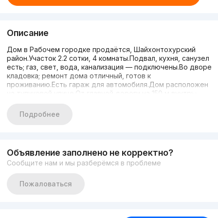
Описание
Дом в Рабочем городке продаётся, Шайхонтохурский
район.Участок 2.2 сотки, 4 комнаты.Подвал, кухня, санузел
есть; газ, свет, вода, канализация — подключены.Во дворе
кладовка; ремонт дома отличный, готов к
проживанию.Есть гараж для автомобиля.Дом расположен
на тупиковой улице.От главной дороги на 150 м внутрь;
интернет установлен.В окрестностях школа, детский сад,
мечеть; Korzinka рядом.Ориентир: Тахтапул, рынок
Подробнее
Малика.Цена: 139 000 $, торг уместен.Тел.: +998887272757
Объявление заполнено не корректно?
Сообщите нам и мы разберёмся в проблеме
Пожаловаться