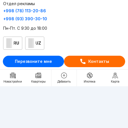
Отдел рекламы
+998 (78) 113-20-86
+998 (93) 390-30-10
Пн-Пт. С 9:30 до 18:00
RU
UZ
Контакты
Перезвоните мне
Контакты
О проекте
Проект компании Webnow ©
Новостройки
Квартиры
Добавить
Ипотека
Карта
Условия использования
Политика конфиденциальности
Публичная оферта