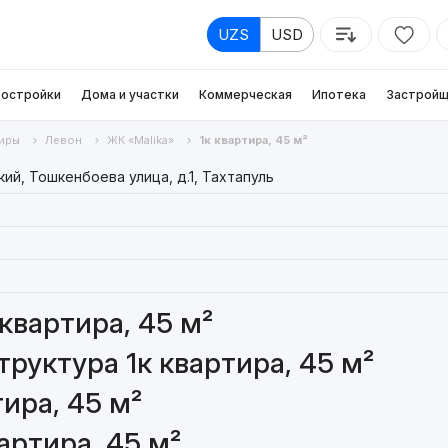
UZS
USD
остройки
Дома и участки
Коммерческая
Ипотека
Застройщ
иры
Левон
ЖК «Malika»
1к квартира, 45 м²
й, Тошкенбоева улица, д.1, Тахтапуль
квартира, 45 м²
руктура 1к квартира, 45 м²
ира, 45 м²
артира, 45 м²