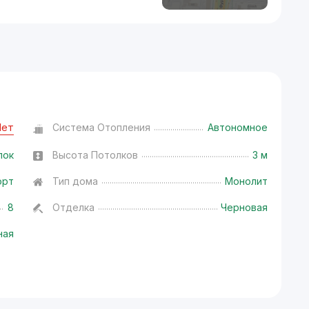
Нет
Система Отопления
Автономное
лок
Высота Потолков
3 м
орт
Тип дома
Монолит
8
Отделка
Черновая
ная