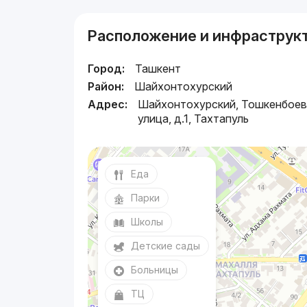
Расположение и инфраструк
Город:
Ташкент
Район:
Шайхонтохурский
Адрес:
Шайхонтохурский, Тошкенбое
улица, д.1, Тахтапуль
Еда
Парки
Школы
Детские сады
Больницы
ТЦ