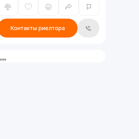
Контакты риелтора
лама