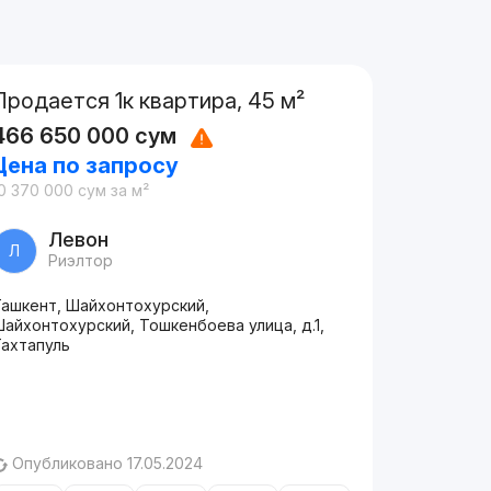
Продается 1к квартира, 45 м²
466 650 000
сум
Цена по запросу
0 370 000
сум
за м²
Левон
Л
Риэлтор
Ташкент, Шайхонтохурский,
айхонтохурский, Тошкенбоева улица, д.1,
Тахтапуль
Опубликовано 17.05.2024