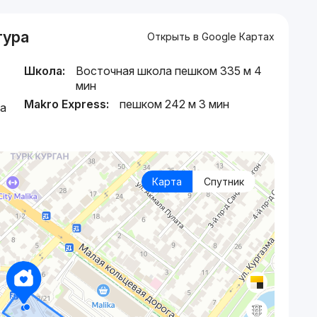
тура
Открыть в Google Картах
Школа:
Восточная школа пешком 335 м 4
мин
Makro Express:
пешком 242 м 3 мин
ва
Карта
Спутник