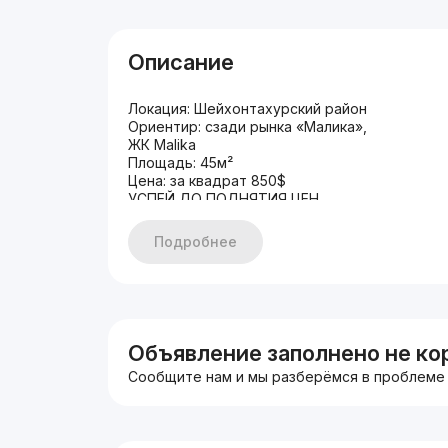
Описание
Локация: Шейхонтахурский район
Ориентир: сзади рынка «Малика»,
ЖК Malika
Площадь: 45м²
Цена: за квадрат 850$
УСПЕЙ ДО ПОДНЯТИЯ ЦЕН.
Больше вариантов и предложений звонить п
+998958880738 Левон
Подробнее
Объявление заполнено не ко
Сообщите нам и мы разберёмся в проблеме