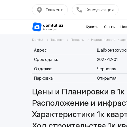
Ташкент
Консультация
Купить
Снять
Нов
Domtut
Ташкент
Продать
Недвижимость, Кварт
Адрес:
Шайхонтохурски
Срок сдачи:
2027-12-01
Отделка:
Черновая
Парковка:
Открытая
Цены и Планировки в 1к 
Расположение и инфраст
Характеристики 1к кварт
Ход строительства 1к кв