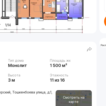
1/14
Рек
Тип дома
Площадь жк
Монолит
1 500 м²
Высота
Этажность
3 м
11 из 16
ский, Тошкенбоева улица, д.1,
Смотреть на
карте