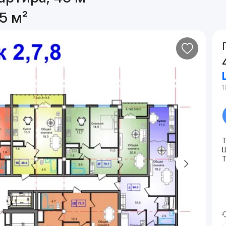
5 м²
1
Ш