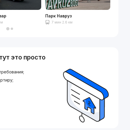
зар
Парк Навруз
Зоопар
 м
7 мин 2.6 км
12 ми
тут это просто
требования;
ртиру;