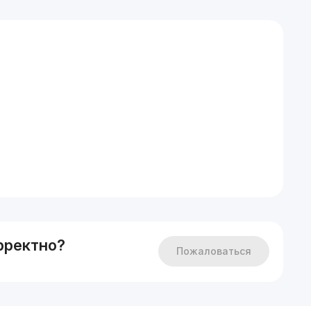
о номеру.
рректно?
Пожаловаться