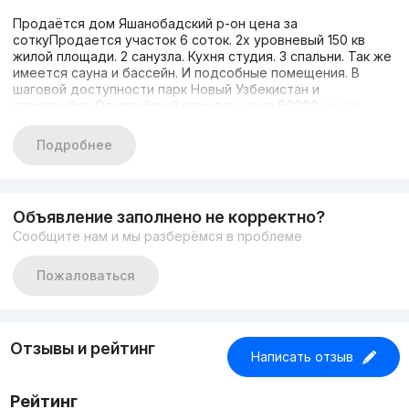
Продаётся дом Яшанобадский р-он цена за
соткуПродается участок 6 соток. 2х уровневый 150 кв
жилой площади. 2 санузла. Кухня студия. 3 спальни. Так же
имеется сауна и бассейн. И подсобные помещения. В
шаговой доступности парк Новый Узбекистан и
строящийся Олимпийский городок. цена 60000 у.е. за
сотку. звонить с 9:00 до 20:00.+998998220913
Вадим+998995490912 Людмила
Подробнее
Объявление заполнено не корректно?
Сообщите нам и мы разберёмся в проблеме
Пожаловаться
Отзывы и рейтинг
Написать отзыв
Рейтинг