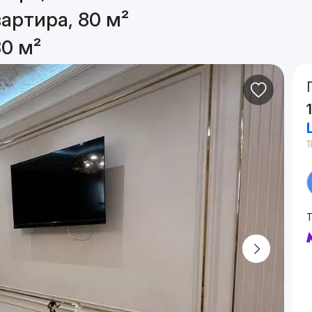
артира, 80 м²
80 м²
1
Т