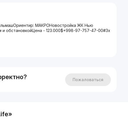
сельмашОриентир: МАКРОНовостройка ЖК Нью
 и обстановкойЦена - 123.000$+998-97-757-47-00#3х
рректно?
Пожаловаться
ife»