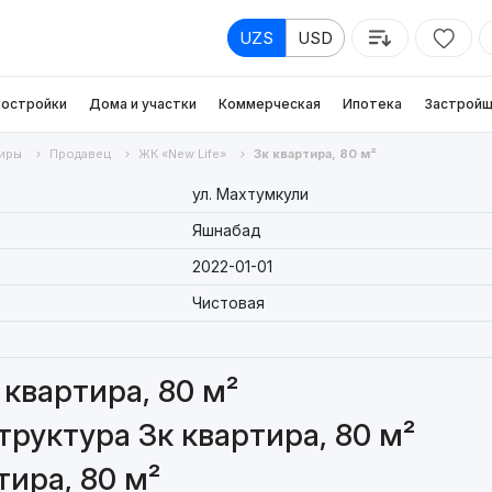
UZS
USD
остройки
Дома и участки
Коммерческая
Ипотека
Застройщ
иры
Продавец
ЖК «New Life»
3к квартира, 80 м²
ул. Махтумкули
Яшнабад
2022-01-01
Чистовая
квартира, 80 м²
руктура 3к квартира, 80 м²
ира, 80 м²