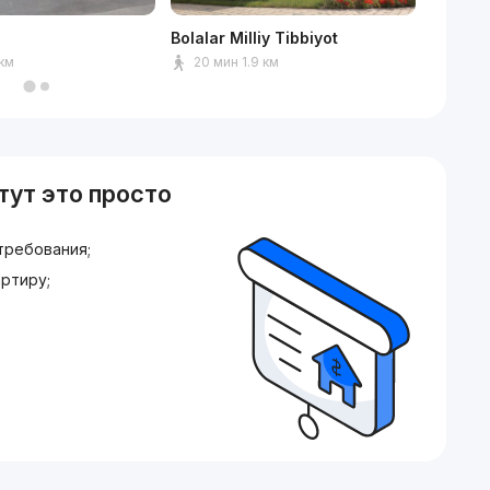
Bolalar Milliy Tibbiyot
TEAM U
 км
20 мин 1.9 км
8 мин
тут это просто
требования;
ртиру;