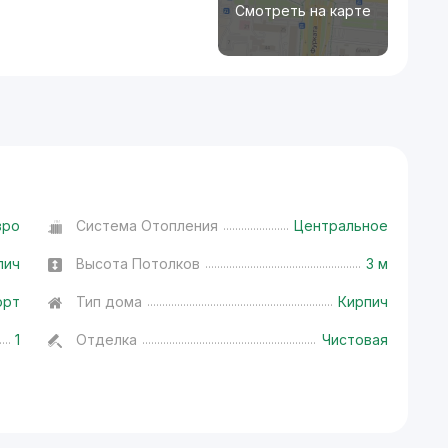
Смотреть на карте
вро
Система Отопления
Центральное
пич
Высота Потолков
3 м
орт
Тип дома
Кирпич
1
Отделка
Чистовая