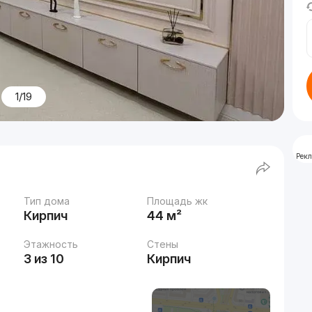
1/19
Рек
Тип дома
Площадь жк
Кирпич
44 м²
Этажность
Стены
3 из 10
Кирпич