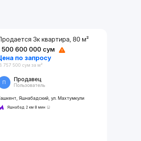
Продается 3к квартира, 80 м²
1 500 600 000
сум
Цена по запросу
8 757 500
сум
за м²
Продавец
П
Пользователь
ашкент, Яшнабадский, ул. Махтумкули
Яшнабад
2 км 8 мин