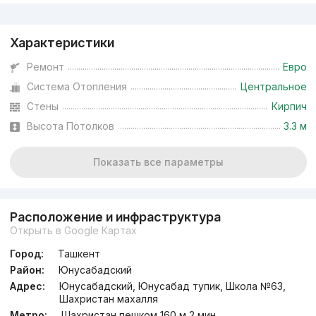
Реклама
Характеристики
Ремонт
Евро
Система Отопления
Центральное
Стены
Кирпич
Высота Потолков
3.3 м
Показать все параметры
Расположение и инфраструктура
Открыть в Google Картах
Город:
Ташкент
Район:
Юнусабадский
Адрес:
Юнусабадский, Юнусабад тупик, Школа №63,
Шахристан махалля
Метро:
Шахристан пешком 160 м 2 мин