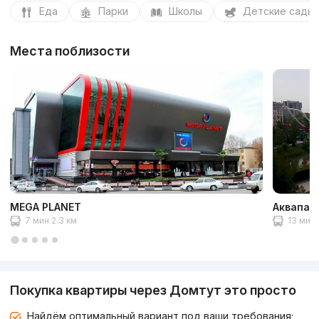
Еда
Парки
Школы
Детские сады
Места поблизости
MEGA PLANET
Аквапарк
7 мин 2.3 км
13 мин 
Покупка квартиры через Домтут это просто
Найдём оптимальный вариант под ваши требования;