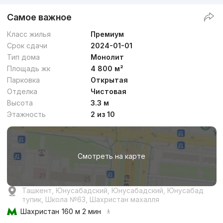
Самое важное
Класс жилья
Премиум
Срок сдачи
2024-01-01
Тип дома
Монолит
Площадь жк
4 800 м²
Парковка
Открытая
Отделка
Чистовая
Высота
3.3 м
Этажность
2 из 10
Смотреть на карте
Ташкент, Юнусабадский, Юнусабадский, Юнусабад
тупик, Школа №63, Шахристан махалля
Шахристан
160 м 2 мин