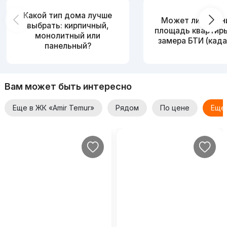
Какой тип дома лучше
Может ли измен
выбрать: кирпичный,
площадь квартир
монолитный или
замера БТИ (када
панельный?
Вам может быть интересно
Еще в ЖК «Amir Temur»
Рядом
По цене
Еще