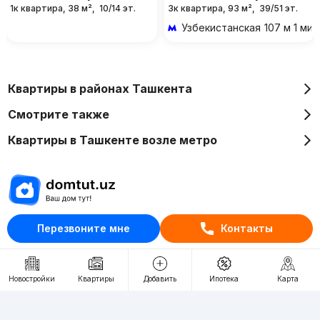
1к квартира, 38 м²,
10/14 эт.
3к квартира, 93 м²,
39/51 эт.
Узбекистанская
107 м 1 ми
Квартиры в районах Ташкента
Смотрите также
Квартиры в Ташкенте возле метро
Отдел рекламы
Перезвоните мне
Контакты
+998 (78) 113-20-86
+998 (93) 390-30-10
Новостройки
Квартиры
Добавить
Ипотека
Карта
Пн-Пт. С 9:30 до 18:00