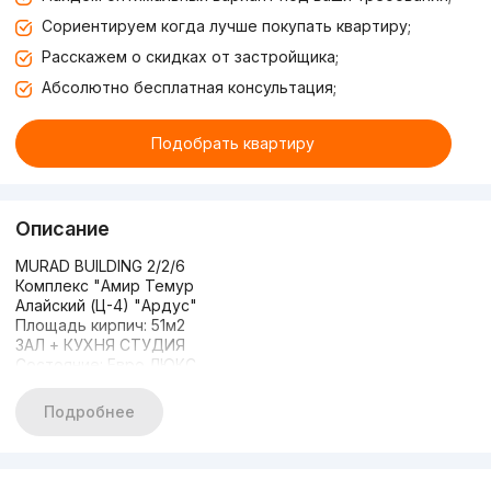
Сориентируем когда лучше покупать квартиру;
Расскажем о скидках от застройщика;
Абсолютно бесплатная консультация;
Подобрать квартиру
Описание
MURAD BUILDING 2/2/6
Комплекс "Амир Темур
Алайский (Ц-4) "Ардус"
Площадь кирпич: 51м2
ЗАЛ + КУХНЯ СТУДИЯ
Состояние: Евро ЛЮКС
Авторский евро ремонт
Эксклюзивный дизайн
Подробнее
Есть арендатор
ЦЕНА: 150.000у.е СРОЧНО
+99893-315-77-77