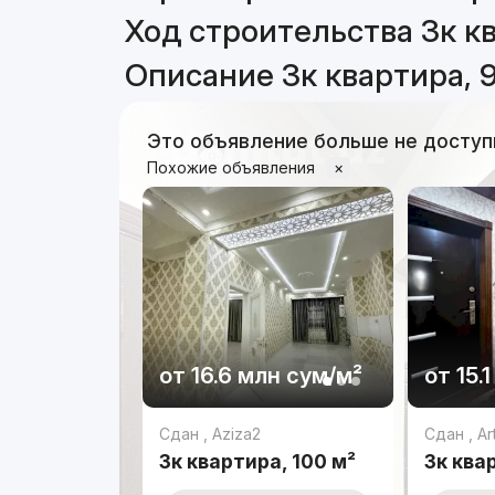
Ход строительства 3к кв
Описание 3к квартира, 
Это объявление больше не доступ
Похожие объявления
×
от
16.6 млн
сум
/м²
от
15.
Сдан
,
Aziza2
Сдан
,
Ar
3к квартира, 100 м²
3к ква