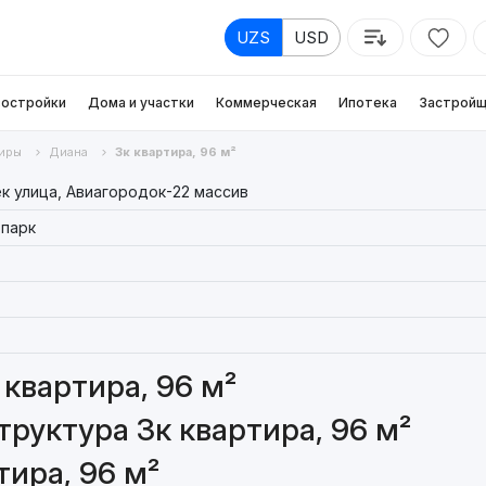
UZS
USD
остройки
Дома и участки
Коммерческая
Ипотека
Застройщ
иры
Диана
3к квартира, 96 м²
к улица, Авиагородок-22 массив
парк
квартира, 96 м²
руктура 3к квартира, 96 м²
тира, 96 м²