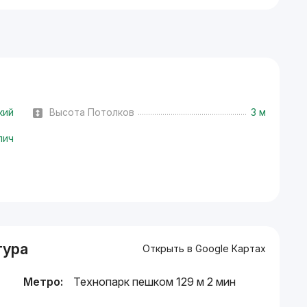
кий
Высота Потолков
3 м
пич
тура
Открыть в Google Картах
Метро:
Технопарк пешком 129 м 2 мин