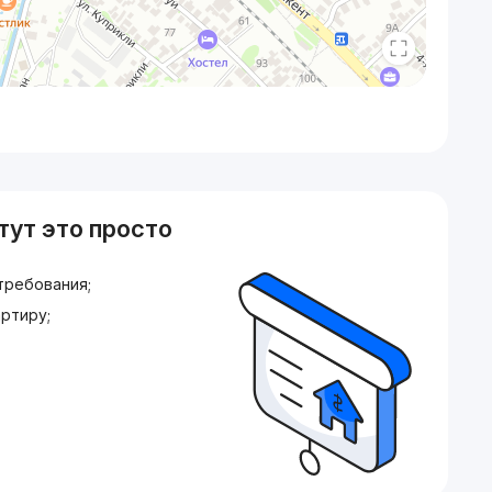
тут это просто
требования;
ртиру;