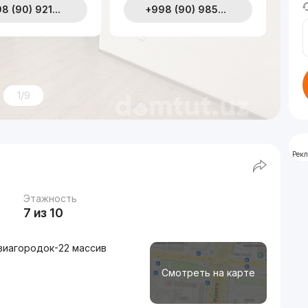
8 (90) 921...
+998 (90) 985...
1/9
Рек
Этажность
7 из 10
виагородок-22 массив
Смотреть на карте