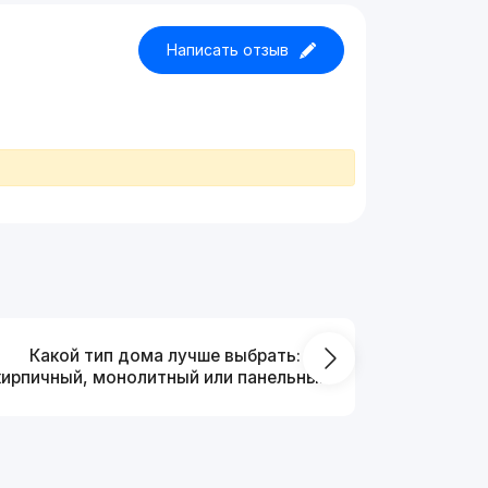
Написать отзыв
Какой тип дома лучше выбрать:
Что выг
кирпичный, монолитный или панельный?
от