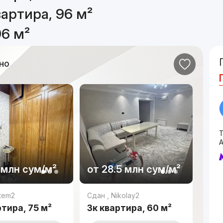
артира, 96 м²
96 м²
но
Т
1 млн
сум
/м²
от
28.5 млн
сум
/м²
tem2
Сдан
,
Nikolay2
ртира, 75 м²
3к квартира, 60 м²