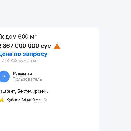
7к дом 600 м²
2 867 000 000
сум
Цена по запросу
 778 333
сум
за м²
Рамиля
Р
Пользователь
Ташкент, Бектемирский,
Куйлюк
1.6 км 6 мин