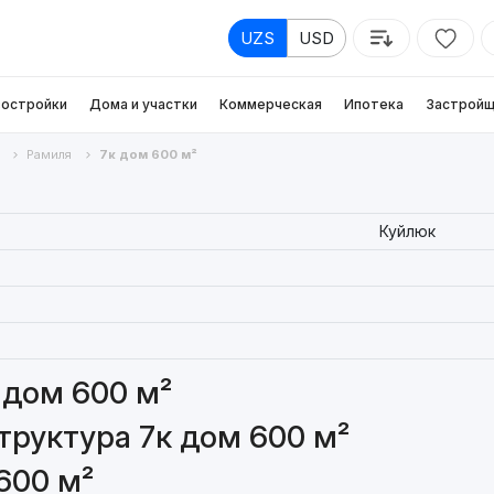
UZS
USD
остройки
Дома и участки
Коммерческая
Ипотека
Застройщ
Рамиля
7к дом 600 м²
Куйлюк
 дом 600 м²
руктура 7к дом 600 м²
600 м²