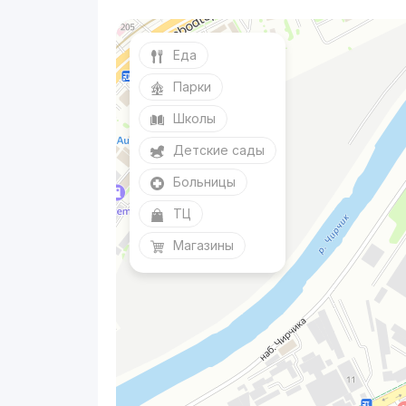
Еда
Парки
Школы
Детские сады
Больницы
ТЦ
Магазины