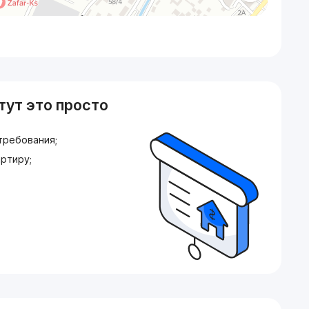
тут это просто
требования;
ртиру;