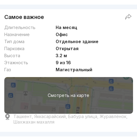
Самое важное
Длительность
На месяц
Назначение
Офис
Тип дома
Отдельное здание
Парковка
Открытая
Высота
3.2 м
Этажность
9 из 16
Газ
Магистральный
Смотреть на карте
Ташкент, Яккасарайский, Бабура улица, Журавлёнок,
Шахжахан махалля