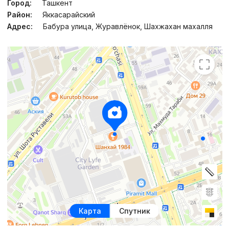
Город:
Ташкент
Район:
Яккасарайский
Адрес:
Бабура улица, Журавлёнок, Шахжахан махалля
Карта
Спутник