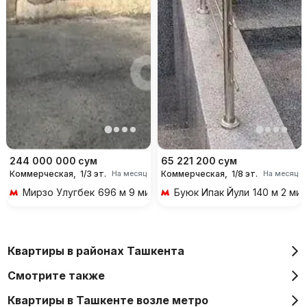
244 000 000
сум
65 221 200
сум
Коммерческая,
1/3 эт.
Коммерческая,
1/8 эт.
На месяц
На месяц
Мирзо Улугбек
696 м 9 мин пешком
Буюк Ипак Йули
140 м 2 ми
Квартиры в районах Ташкента
Смотрите также
Квартиры в Ташкенте возле метро