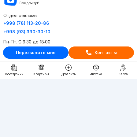
Отдел рекламы
+998 (78) 113-20-86
+998 (93) 390-30-10
Пн-Пт. С 9:30 до 18:00
Перезвоните мне
Контакты
RU
UZ
Контакты
Новостройки
Квартиры
Добавить
Ипотека
Карта
О проекте
Проект компании Webnow ©
Условия использования
Политика конфиденциальности
Публичная оферта