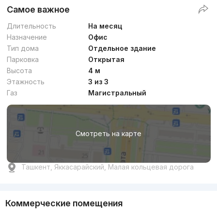
Самое важное
Длительность
На месяц
Назначение
Офис
Тип дома
Отдельное здание
Парковка
Открытая
Высота
4 м
Этажность
3 из 3
Газ
Магистральный
Смотреть на карте
Ташкент, Яккасарайский, Малая кольцевая дорога
Коммерческие помещения