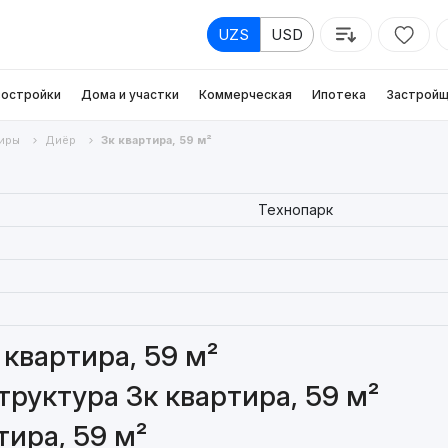
UZS
USD
остройки
Дома и участки
Коммерческая
Ипотека
Застройщ
иры
Диёр
3к квартира, 59 м²
Технопарк
квартира, 59 м²
руктура 3к квартира, 59 м²
тира, 59 м²