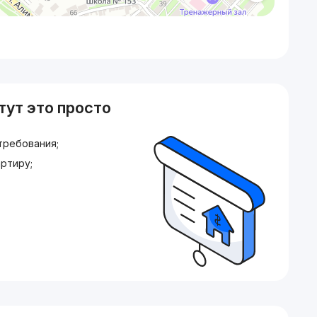
тут это просто
требования;
ртиру;