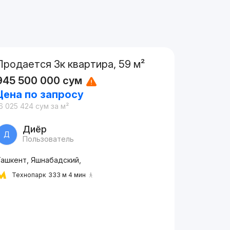
Продается 3к квартира, 59 м²
945 500 000
сум
Цена по запросу
6 025 424
сум
за м²
Диёр
Д
Пользователь
Ташкент, Яшнабадский,
Технопарк
333 м 4 мин