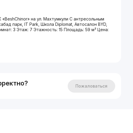
«BeshChinor» на ул. Махтумкули С антресольным
бад парк, IT Park, Школа Diplomat, Автосалон BYD,
нат: 3 Этаж: 7 Этажность: 15 Площадь: 59 м² Цена:
рректно?
Пожаловаться