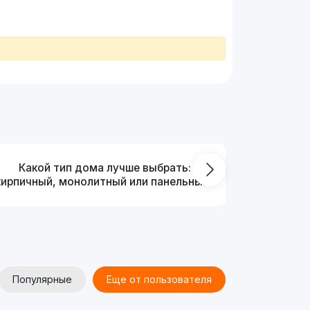
Какой тип дома лучше выбрать:
Что выг
кирпичный, монолитный или панельный?
от
Популярные
Еще от пользователя