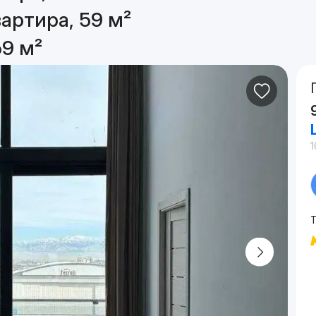
артира, 59 м²
59 м²
1