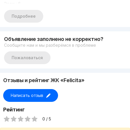
Этаж : 6
Этажность : 6
ОБЩАЯ ПЛОЩАДЬ: 45 кв.м
Подробнее
СОСТОЯНИЕ:Новый евро ремонт
МЕБЕЛЬЮ И ТЕХНИКОЙ
ЦЕНА: 148 000 у.е
+998935700395
Объявление заполнено не корректно?
+998977213354
Сообщите нам и мы разберёмся в проблеме
Пожаловаться
Отзывы и рейтинг ЖК «Felicita»
Написать отзыв
Рейтинг
0 / 5