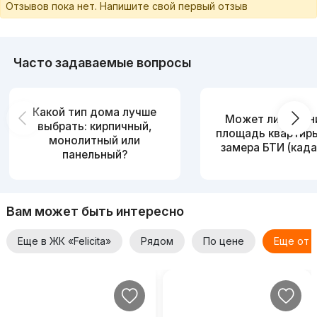
Отзывов пока нет. Напишите свой первый отзыв
Часто задаваемые вопросы
Какой тип дома лучше
Может ли измен
выбрать: кирпичный,
площадь квартир
монолитный или
замера БТИ (када
панельный?
Вам может быть интересно
Еще в ЖК «Felicita»
Рядом
По цене
Еще от 