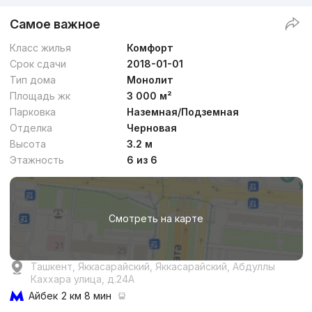
Самое важное
Класс жилья
Комфорт
Срок сдачи
2018-01-01
Тип дома
Монолит
Площадь жк
3 000 м²
Парковка
Наземная/Подземная
Отделка
Черновая
Высота
3.2 м
Этажность
6 из 6
Смотреть на карте
Ташкент, Яккасарайский, Яккасарайский, Абдуллы
Каххара улица, д.24A
Айбек
2 км 8 мин