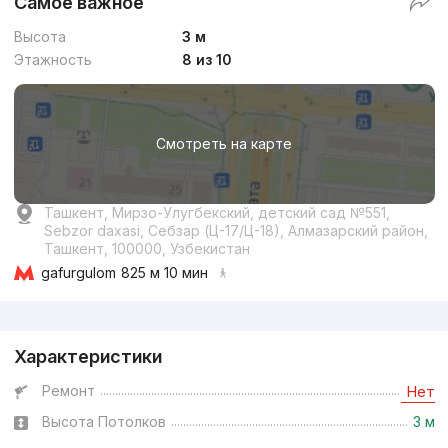
Самое важное
Комфорт
Высота
3 м
Этажность
8 из 10
Смотреть на карте
от
19.5 млн
сум
/м²
Ташкент, Мирзо-Улугбекский, детский сад №551,
Сдан 2023
,
Владимир
Sebzor daxasi, Себзар (Ц-17/Ц-18), Алмазарский район,
3к квартира, 82 м²
Ташкент, 100000, Узбекистан
gafurgulom
825 м 10 мин
+998 (91) 787...
Реклама
Комфорт
Характеристики
Ремонт
Нет
Высота Потолков
3 м