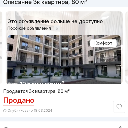
Описание 3к квартира, 80 м²
Это объявление больше не доступно
Похожие объявления
×
Комфорт
1/9
от
19.5 млн
сум
/м²
Продается 3к квартира, 80 м²
Продано
Сдан 2023
,
Надежда
3к квартира, 82 м²
Опубликовано 18.03.2024
+998 (90) 178...