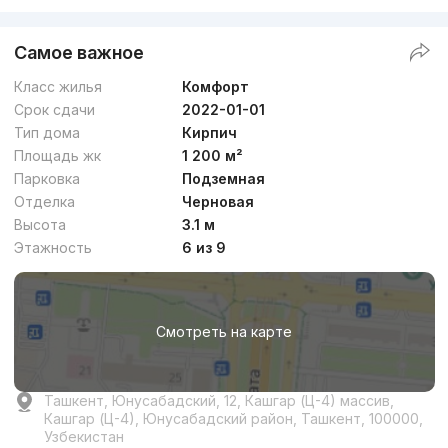
Самое важное
Класс жилья
Комфорт
Срок сдачи
2022-01-01
Тип дома
Кирпич
Площадь жк
1 200 м²
Парковка
Подземная
Отделка
Черновая
Высота
3.1 м
Этажность
6 из 9
Смотреть на карте
Ташкент, Юнусабадский, 12, Кашгар (Ц-4) массив,
Кашгар (Ц-4), Юнусабадский район, Ташкент, 100000,
Узбекистан