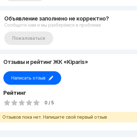
Состояние: евроремонт
С мебелью и техникой
Цена: 260000 у.е
Объявление заполнено не корректно?
998889958 есть ещё другие варианты в центре города
Сообщите нам и мы разберёмся в проблеме
звоните любой вам удобное время..!
Пожаловаться
Отзывы и рейтинг ЖК «Kiparis»
Написать отзыв
Рейтинг
0 / 5
Отзывов пока нет. Напишите свой первый отзыв