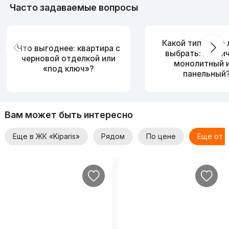
Часто задаваемые вопросы
Какой тип дома
Что выгоднее: квартира с
выбрать: кирпи
черновой отделкой или
монолитный 
«под ключ»?
панельный
Вам может быть интересно
Еще в ЖК «Kiparis»
Рядом
По цене
Еще от 