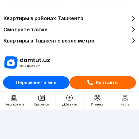
Квартиры в районах Ташкента
Смотрите также
Квартиры в Ташкенте возле метро
Отдел рекламы
Перезвоните мне
Контакты
+998 (78) 113-20-86
+998 (93) 390-30-10
Новостройки
Квартиры
Добавить
Ипотека
Карта
Пн-Пт. С 9:30 до 18:00
RU
UZ
Контакты