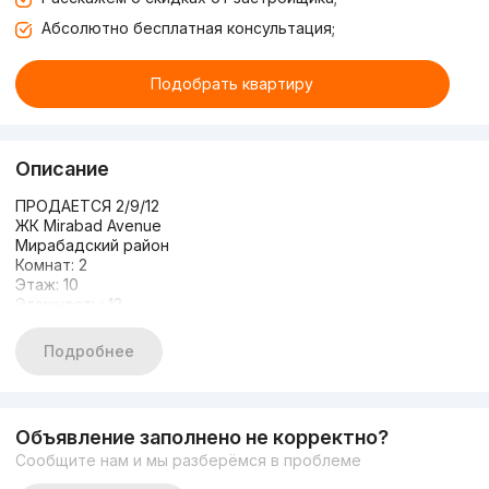
Абсолютно бесплатная консультация;
Подобрать квартиру
Описание
ПРОДАЕТСЯ 2/9/12
ЖК Mirabad Avenue
Мирабадский район
Комнат: 2
Этаж: 10
Этажность: 12
Общая площадь: 54.14 м2
Состояние: евроремонт
Подробнее
С МЕБЕЛЬЮ И ТЕХНИКОЙ
Цена: 230.000 у.е + парковка подземная за отдельная
оплата
998889958 есть ещё другие варианты в центре города
Объявление заполнено не корректно?
звоните любой вам удобное время.!!
Сообщите нам и мы разберёмся в проблеме