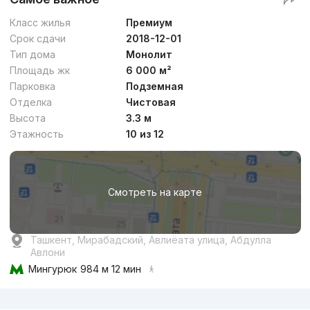
Класс жилья
Премиум
Срок сдачи
2018-12-01
Тип дома
Монолит
Площадь жк
6 000 м²
Парковка
Подземная
Отделка
Чистовая
Высота
3.3 м
Этажность
10 из 12
Смотреть на карте
Ташкент, Мирабадский, Авлиёата улица, Абдулла
Авлони
Мингурюк
984 м 12 мин
Реклама