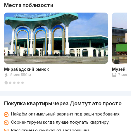
Места поблизости
Мирабадский рынок
Музей ж
8 мин 550 м
7 мин 2
Покупка квартиры через Домтут это просто
Найдём оптимальный вариант под ваши требования;
Сориентируем когда лучше покупать квартиру;
Расскажем о скидках от застройщика;