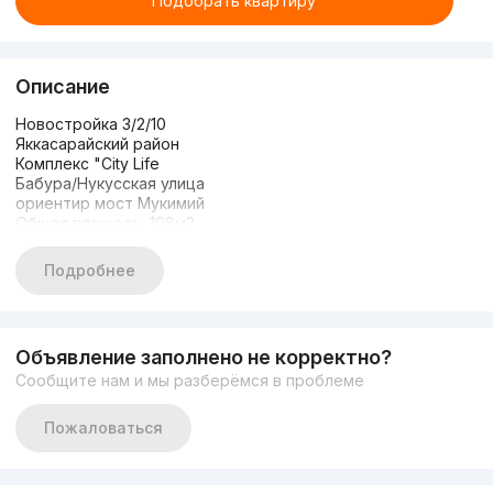
Подобрать квартиру
Описание
Новостройка 3/2/10
Яккасарайский район
Комплекс "City Life
Бабура/Нукусская улица
ориентир мост Мукимий
Общая площадь: 108м2
Состояние: Евро ЛЮКС
Мебелью и ТЕХНИКОЙ
Подробнее
Цена: 187.000 у.е
+99899-888-99-58
Есть ещё другие варианты в центре города звоните
любой вам удобное время..!
Объявление заполнено не корректно?
Сообщите нам и мы разберёмся в проблеме
Пожаловаться