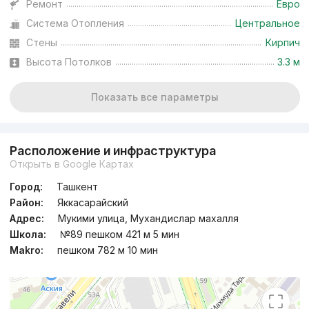
Ремонт
Евро
Система Отопления
Центральное
Стены
Кирпич
Высота Потолков
3.3 м
Показать все параметры
Расположение и инфраструктура
Открыть в Google Картах
Город:
Ташкент
Район:
Яккасарайский
Адрес:
Мукими улица, Мухандислар махалля
Школа:
№89 пешком 421 м 5 мин
Makro:
пешком 782 м 10 мин