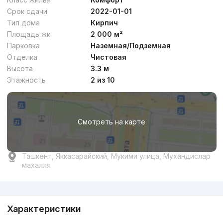
Срок сдачи
2022-01-01
Тип дома
Кирпич
Площадь жк
2 000 м²
Парковка
Наземная/Подземная
Отделка
Чистовая
Высота
3.3 м
Этажность
2 из 10
Смотреть на карте
Ташкент, Яккасарайский, Мукими улица, Мухандислар
махалля
Реклама
Характеристики