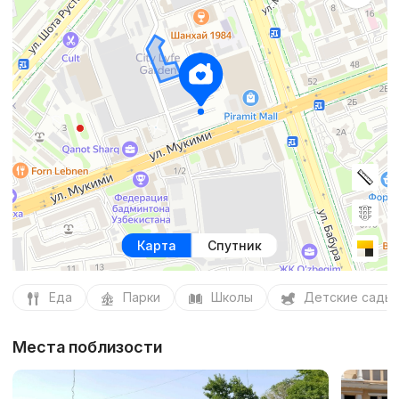
Карта
Спутник
Еда
Парки
Школы
Детские сады
Места поблизости