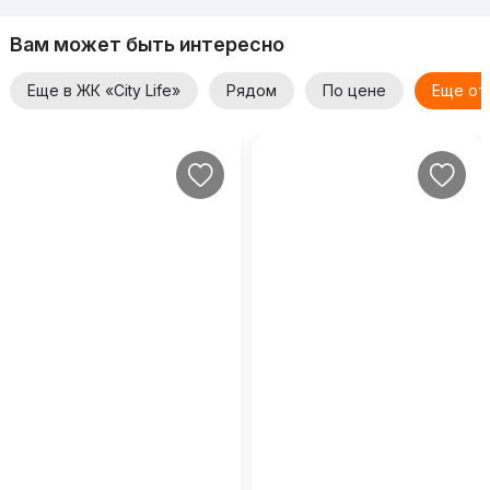
Вам может быть интересно
Еще в ЖК «City Life»
Рядом
По цене
Еще от