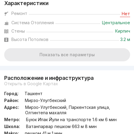
Характеристики
от
14.5 млн
сум
/м²
Ремонт
Нет
Система Отопления
Центральное
Сдан 2024
,
Mashxadi Residence
ЖК «Mashxadi Residence»
Стены
Кирпич
Высота Потолков
3.2 м
+998 (99) 905...
Показать все параметры
Расположение и инфраструктура
Открыть в Google Картах
Город:
Ташкент
Район:
Мирзо-Улугбекский
Адрес:
Мирзо-Улугбекский, Паркентская улица,
Олтинтепа махалля
Метро:
Буюк Ипак Йули на транспорте 1.6 км 6 мин
Школа:
Ватанпарвар пешком 663 м 8 мин
Makro:
пешком 41 м 1 мин