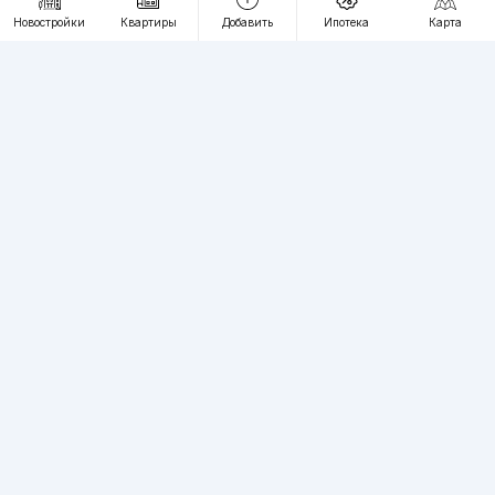
RU
UZ
Новостройки
Квартиры
Добавить
Ипотека
Карта
Контакты
О проекте
Проект компании Webnow ©
Условия использования
Политика конфиденциальности
Публичная оферта
Учредитель:
"WEBNOW" MChJ
Адрес:
Toshkent shahri, A.Qahhor ko'chasi, 47-uy
Регистрация электронного СМИ:
1649
Квартиры в новостройках Ташкента пользуются большим спросом,
вы можете разместить на нашем сайте неограниченное количество