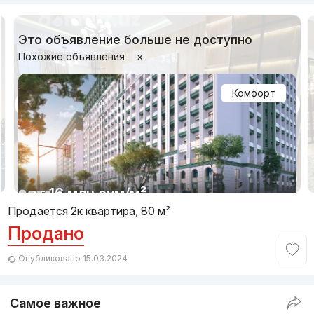
Это объявление больше не доступно
Похожие объявления
×
Комфорт
1/11
от
16 млн
сум
/м²
Продается 2к квартира, 80 м²
Продано
Сдача 4кв 2026
,
Binar Group
ЖК «Qadriyat»
Опубликовано 15.03.2024
+998 (99) 308...
Самое важное