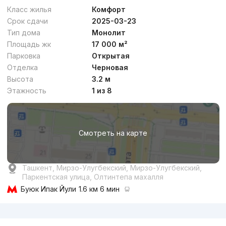
Бизнес
Класс жилья
Комфорт
Срок сдачи
2025-03-23
Тип дома
Монолит
Площадь жк
17 000 м²
Парковка
Открытая
Отделка
Черновая
от
15.5 млн
сум
/м²
Высота
3.2 м
Этажность
1 из 8
Сдан 2025
,
Mirador Group
ЖК «Gorod»
Смотреть на карте
+998 (78) 777...
Комфорт
Ташкент, Мирзо-Улугбекский, Мирзо-Улугбекский,
Паркентская улица, Олтинтепа махалля
Буюк Ипак Йули
1.6 км 6 мин
Реклама