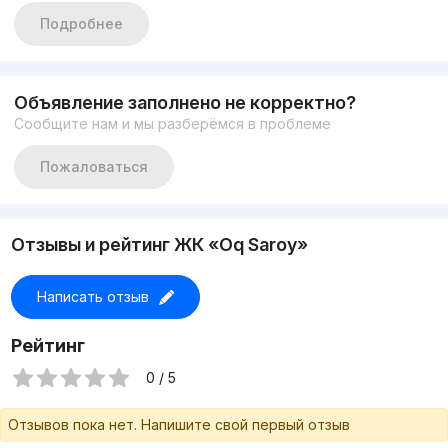
Состояние: Евро ЛЮКС
Подробнее
Мебелью и ТЕХНИКОЙ
ЦЕНА: 128 000у.е /торг
+998990037773
https://t.me/newrealtorsarvar
Объявление заполнено не корректно?
Сообщите нам и мы разберёмся в проблеме
Пожаловаться
Отзывы и рейтинг ЖК «Oq Saroy»
Написать отзыв
Рейтинг
0 / 5
Отзывов пока нет. Напишите свой первый отзыв