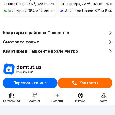
3к квартира, 125 м²,
6/9 эт.
2к квартира, 72 м²,
4/8 эт.
На месяц
На ме
Мингурюк
984 м 12 мин пешком
Алишера Навои
671 м 8 ми
Квартиры в районах Ташкента
Смотрите также
Квартиры в Ташкенте возле метро
Отдел рекламы
Перезвоните мне
Контакты
+998 (78) 113-20-86
+998 (93) 390-30-10
Новостройки
Квартиры
Добавить
Ипотека
Карта
Пн-Пт. С 9:30 до 18:00