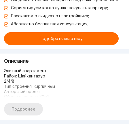
Сориентируем когда лучше покупать квартиру;
Расскажем о скидках от застройщика;
Абсолютно бесплатная консультация;
Подобрать квартиру
Описание
Элитный апартамент
Район: Шайхантахур
2/4/8
Тип строения: кирпичный
Авторский проект
Общая площадь: 70м2
Охраняемая, зелёная зона
Парковочное место
Подробнее
Детская площадка
Авторский проект, новая квартира.
Все условия имеются чтобы заехать и жить
Развитая инфраструктура, все по шаговой доступности.