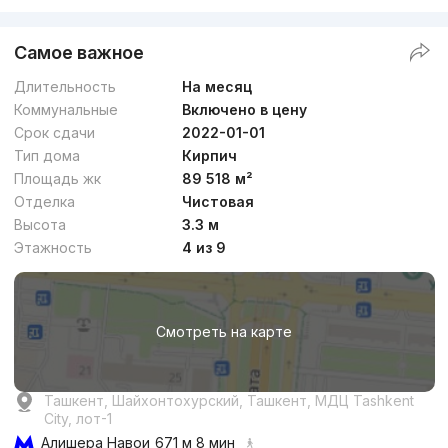
Самое важное
Длительность
На месяц
Коммунальные
Включено в цену
Срок сдачи
2022-01-01
Тип дома
Кирпич
Площадь жк
89 518 м²
Отделка
Чистовая
Высота
3.3 м
Этажность
4 из 9
Смотреть на карте
Ташкент, Шайхонтохурский, Ташкент, МДЦ Tashkent
City, лот-1
Алишера Навои
671 м 8 мин