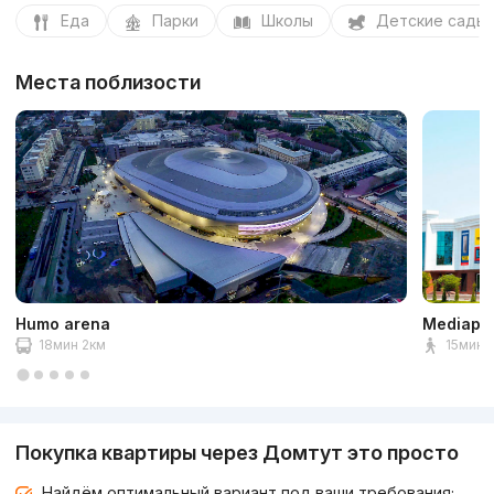
Еда
Парки
Школы
Детские сады
Места поблизости
Humo arena
Mediapa
18мин 2км
15мин 1
Покупка квартиры через Домтут это просто
Найдём оптимальный вариант под ваши требования;