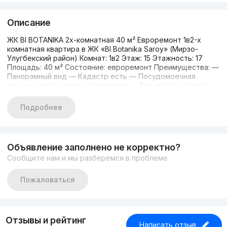
Описание
ЖК BI BOTANIKA 2х-комнатная 40 м² Евроремонт 1в2-х
комнатная квартира в ЖК «BI Botanika Saroy» (Мирзо-
Улугбекский район) Комнат: 1в2 Этаж: 15 Этажность: 17
Площадь: 40 м² Состояние: евроремонт Преимущества: —
Панорамный вид — Кадастр есть — Посудомоечная
машина, кондиционер, телевизор — Тренажёрный зал в
комплексе — Открытые и закрытые детские площадки
#001839 Цена: 79.000 у.е. Для просмотра свяжитесь прямо
Подробнее
сейчас Тел.: +998917810858 С уважением Илья!
Объявление заполнено не корректно?
Сообщите нам и мы разберёмся в проблеме
Пожаловаться
Отзывы и рейтинг
Написать отзыв