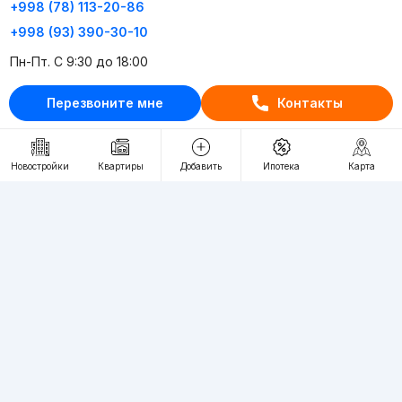
+998 (78) 113-20-86
+998 (93) 390-30-10
Пн-Пт. С 9:30 до 18:00
Перезвоните мне
Контакты
RU
UZ
Контакты
Новостройки
Квартиры
Добавить
Ипотека
Карта
О проекте
Проект компании Webnow ©
Условия использования
Политика конфиденциальности
Публичная оферта
Учредитель:
"WEBNOW" MChJ
Адрес:
Toshkent shahri, A.Qahhor ko'chasi, 47-uy