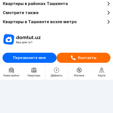
Квартиры в районах Ташкента
Смотрите также
Квартиры в Ташкенте возле метро
Отдел рекламы
Перезвоните мне
Контакты
+998 (78) 113-20-86
+998 (93) 390-30-10
Пн-Пт. С 9:30 до 18:00
Новостройки
Квартиры
Добавить
Ипотека
Карта
RU
UZ
Контакты
О проекте