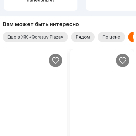
Вам может быть интересно
Еще в ЖК «Qorasuv Plaza»
Рядом
По цене
Е