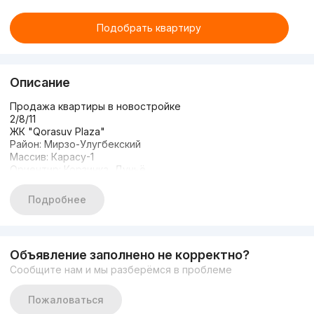
Подобрать квартиру
Описание
Продажа квартиры в новостройке
2/8/11
ЖК "Qorasuv Plaza"
Район: Мирзо-Улугбекский
Массив: Карасу-1
Ориентир: Корзинка, Дуньё
Количество комнат: 2
Этаж: 8
Подробнее
Этажность дома: 11
Общая площадь: 57м2
Состояние: КОРОБКА
Заселенный дом
Объявление заполнено не корректно?
Кадастр имеется
Сообщите нам и мы разберёмся в проблеме
Цена: 63.999 у.е.
Пожаловаться