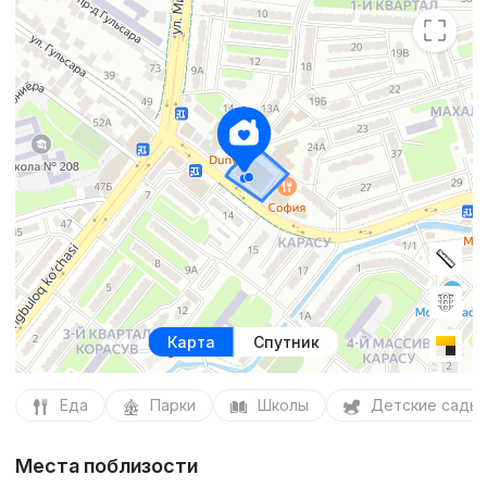
Карта
Спутник
Еда
Парки
Школы
Детские сады
Места поблизости