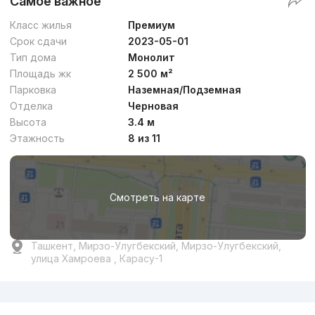
Самое важное
Класс жилья
Премиум
Срок сдачи
2023-05-01
Тип дома
Монолит
Площадь жк
2 500 м²
Парковка
Наземная/Подземная
Отделка
Черновая
Высота
3.4 м
Этажность
8 из 11
Смотреть на карте
Ташкент, Мирзо-Улугбекский, Мирзо-Улугбекский,
улица Хамроева , Карасу-1
Реклама