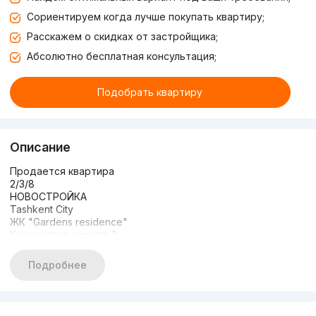
Сориентируем когда лучше покупать квартиру;
Расскажем о скидках от застройщика;
Абсолютно бесплатная консультация;
Подобрать квартиру
Описание
Продается квартира
2/3/8
НОВОСТРОЙКА
Tashkent City
ЖК "Gardens residence"
Количество комнат: 2
Этаж: 3
Этажность дома: 8
Подробнее
Общая площадь: 70м2
Состояние: Евроремонт с мебелью и техникой
Вид на двор
Цена: 234.999 у.е.