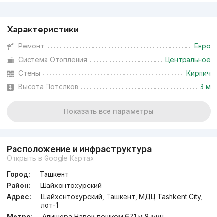
Реклама
Характеристики
Ремонт
Евро
Система Отопления
Центральное
Стены
Кирпич
Высота Потолков
3 м
Показать все параметры
Расположение и инфраструктура
Открыть в Google Картах
Город:
Ташкент
Район:
Шайхонтохурский
Адрес:
Шайхонтохурский, Ташкент, МДЦ Tashkent City,
лот-1
Метро:
Алишера Навои пешком 671 м 8 мин