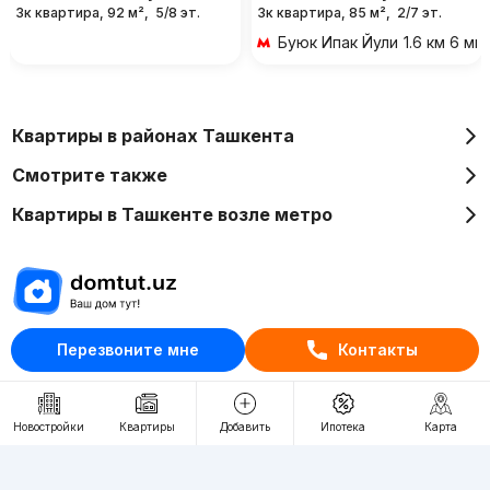
3к квартира, 92 м²,
5/8 эт.
3к квартира, 85 м²,
2/7 эт.
Буюк Ипак Йули
1.6 км 6 м
Квартиры в районах Ташкента
Смотрите также
Квартиры в Ташкенте возле метро
Отдел рекламы
Перезвоните мне
Контакты
+998 (78) 113-20-86
+998 (93) 390-30-10
Новостройки
Квартиры
Добавить
Ипотека
Карта
Пн-Пт. С 9:30 до 18:00