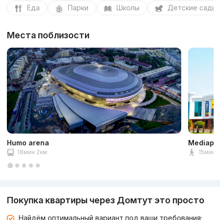
Еда
Парки
Школы
Детские сады
Места поблизости
Humo arena
Mediapa
18мин 2км
15мин 1
Покупка квартиры через Домтут это просто
Найдём оптимальный вариант под ваши требования;