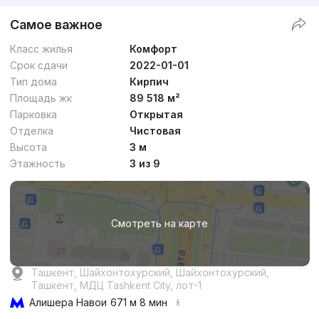
Самое важное
Класс жилья
Комфорт
Срок сдачи
2022-01-01
Тип дома
Кирпич
Площадь жк
89 518 м²
Парковка
Открытая
Отделка
Чистовая
Высота
3 м
Этажность
3 из 9
Смотреть на карте
Ташкент, Шайхонтохурский, Шайхонтохурский,
Ташкент, МДЦ Tashkent City, лот-1
Алишера Навои
671 м 8 мин