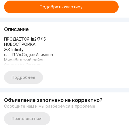
Подобрать квартиру
Описание
ПРОДАЕТСЯ 1в2/7/15
НОВОСТРОЙКА
ЖК Infinity
на: Ц1 Ул.Садык Азимова
Мирабадский район
Ор.р: кафе Эфенди
Комната: 1в2
Этаж: 7
Подробнее
Этажность: 15
Площадь: 47кв.м
Состояние: С ремонтом
С Мебелю и Техникой
Объявление заполнено не корректно?
Цена : 175 000y.e
Сообщите нам и мы разберёмся в проблеме
+9989998431208
Пожаловаться