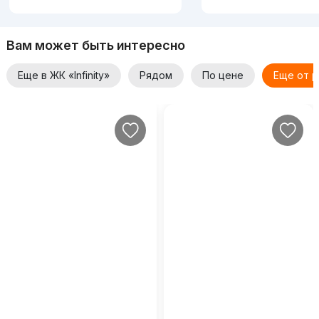
Вам может быть интересно
Еще в ЖК «Infinity»
Рядом
По цене
Еще от 