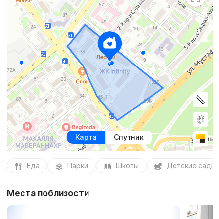
Карта
Спутник
Еда
Парки
Школы
Детские сады
Места поблизости