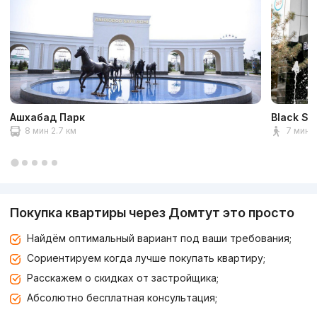
Ашхабад Парк
Black St
8 мин 2.7 км
7 мин 
Покупка квартиры через Домтут это просто
Найдём оптимальный вариант под ваши требования;
Сориентируем когда лучше покупать квартиру;
Расскажем о скидках от застройщика;
Абсолютно бесплатная консультация;