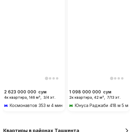
2 623 000 000
сум
1 098 000 000
сум
4к квартира, 146 м²,
3/4 эт.
2к квартира, 42 м²,
7/13 эт.
Космонавтов
353 м 4 мин пешком
Юнуса Раджаби
418 м 5 ми
Квартиры в районах Ташкента