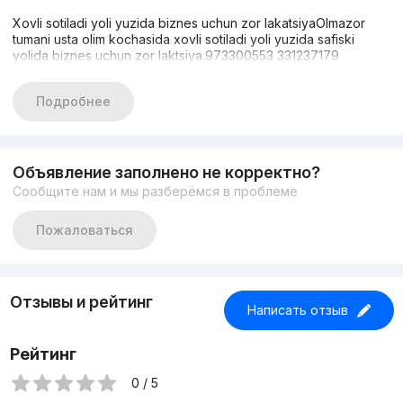
Xovli sotiladi yoli yuzida biznes uchun zor lakatsiyaOlmazor
tumani usta olim kochasida xovli sotiladi yoli yuzida safiski
yolida biznes uchun zor laktsiya.973300553 331237179
Подробнее
Объявление заполнено не корректно?
Сообщите нам и мы разберёмся в проблеме
Пожаловаться
Отзывы и рейтинг
Написать отзыв
Рейтинг
0 / 5