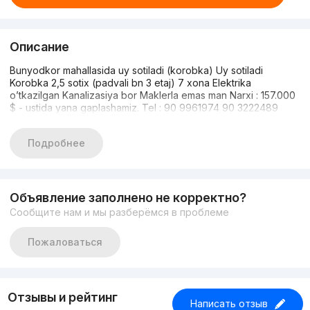
Описание
Bunyodkor mahallasida uy sotiladi (korobka) Uy sotiladi
Korobka 2,5 sotix (padvali bn 3 etaj) 7 xona Elektrika
o’tkazilgan Kanalizasiya bor Maklerla emas man Narxi : 157.000
$ - ustida yana gaplashamiz. Tel : 90 9961974 90 3222489
Подробнее
Объявление заполнено не корректно?
Сообщите нам и мы разберёмся в проблеме
Пожаловаться
Отзывы и рейтинг
Написать отзыв