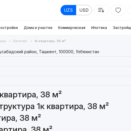
UZS
USD
остройки
Дома и участки
Коммерческая
Ипотека
Застройщ
иры
Евгений
1к квартира, 38 м²
усабадский район, Ташкент, 100000, Узбекистан
квартира, 38 м²
руктура 1к квартира, 38 м²
ира, 38 м²
артира, 38 м²