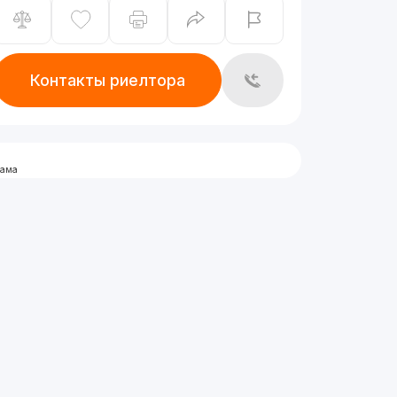
Контакты риелтора
лама