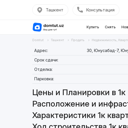
Ташкент
Консультация
Купить
Снять
Нов
Domtut
Ташкент
Продать
Недвижимость, Кварт
Адрес:
30, Юнусабад-7, Юн
Срок сдачи:
Отделка:
Парковка:
Цены и Планировки в 1к 
Расположение и инфраст
Характеристики 1к кварт
Ход строительства 1к кв