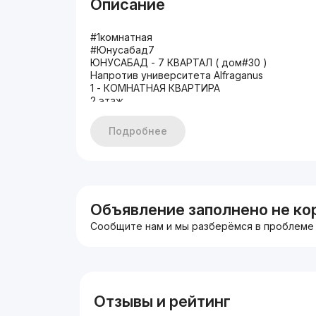
Описание
#1комнатная
#Юнусабад7
ЮНУСАБАД - 7 КВАРТАЛ ( дом#30 )
Напротив университета Alfraganus
1 - КОМНАТНАЯ КВАРТИРА
2 этаж
4х этажного дома
Балкон 1,5*6 Площадь 38м²
Подробнее
Санузел раздельный!
Квартира Не Торцевая!
Цена: 44.500$!
Ипотеки нет
+998998648765
Объявление заполнено не ко
Сообщите нам и мы разберёмся в проблеме
Отзывы и рейтинг