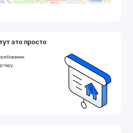
тут это просто
требования;
ртиру;