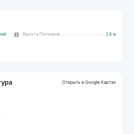
кий
Высота Потолков
2.8 м
тура
Открыть в Google Картах
й