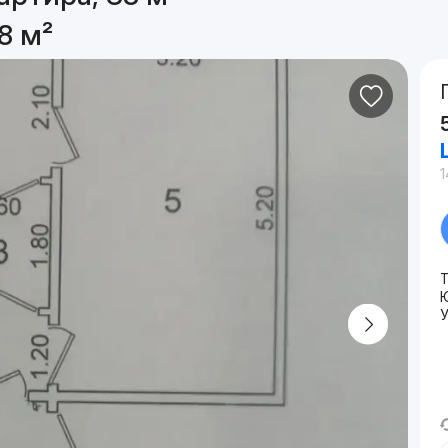
8 м²
1