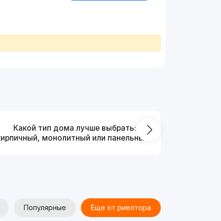
Какой тип дома лучше выбрать:
Что выг
кирпичный, монолитный или панельный?
от
Популярные
Еще от риелтора