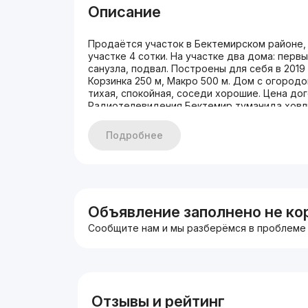
Описание
Продаётся участок в Бектемирском районе, 
участке 4 сотки. На участке два дома: перв
санузла, подвал. Построены для себя в 2019 
Корзинка 250 м, Макро 500 м. Дом с огородо
тихая, спокойная, соседи хорошие. Цена до
Радиотелевидения Бектемир туманида ховли с
ва 3 хонали, алоҳида 2 та санузел, подвал Т
дарахтлар бор, кўшнилар яхши, тинч махалл
Подробнее
500 метр, уйни ўзимиз яшаш учун курганмиз 2
келишилади. Тел +99899 8030334 +99899 7
Объявление заполнено не ко
Сообщите нам и мы разберёмся в проблеме
Отзывы и рейтинг