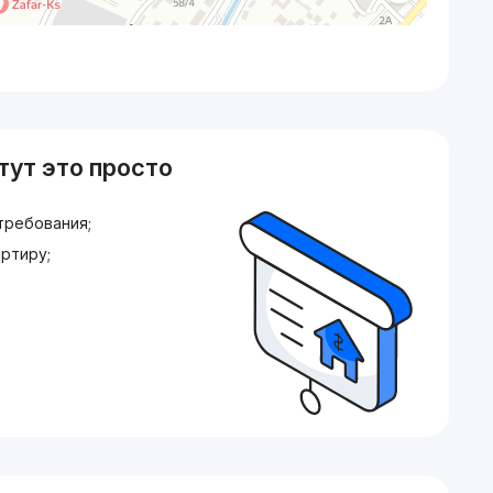
тут это просто
требования;
ртиру;