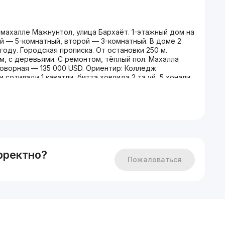
махалле Мажнунтол, улица Бархаёт. 1-этажный дом на
ый — 5-комнатный, второй — 3-комнатный. В доме 2
году. Городская прописка. От остановки 250 м.
м, с деревьями. С ремонтом, тёплый пол. Махалла
говорная — 135 000 USD. Ориентир: Колледж
отилади 1 каватли, битта ховлида 2 та уй, 5 хонали
оплый пол бор. Ховлида 3 та машина куйишга жой, мева
а Остоновкадан 250 метр, корзинка 250 метр, макро
019 й. Газ, сув, электрдан муаммо йўк. Нархи $135 000
216868 Ориентир: Колледж Радиотелевидения
рректно?
Пожаловаться