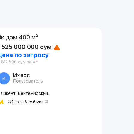
8к дом 400 м²
1 525 000 000
сум
Цена по запросу
 812 500
сум
за м²
Ихлос
И
Пользователь
Ташкент, Бектемирский,
Куйлюк
1.6 км 6 мин