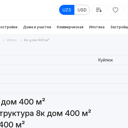
UZS
USD
остройки
Дома и участки
Коммерческая
Ипотека
Застройщ
Ихлос
8к дом 400 м²
Куйлюк
 дом 400 м²
руктура 8к дом 400 м²
400 м²