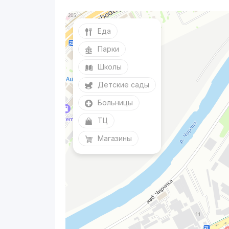
Еда
Парки
Школы
Детские сады
Больницы
ТЦ
Магазины