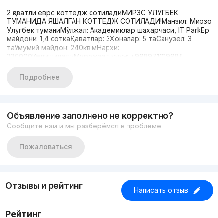
2 қаватли евро коттедж сотиладиМИРЗО УЛУГБЕК
ТУМАНИДА ЯШАЛГАН КОТТЕДЖ СОТИЛАДИ!Манзил: Мирзо
Улугбек туманиМўлжал: Академиклар шахарчаси, IT ParkЕр
майдони: 1,4 соткаҚаватлар: 3Хоналар: 5 таСанузел: 3
таУмумий майдон: 240кв.мНархи:
230000КелишиладиМурожаат учун: +998971019988
Подробнее
Объявление заполнено не корректно?
Сообщите нам и мы разберёмся в проблеме
Пожаловаться
Отзывы и рейтинг
Написать отзыв
Рейтинг