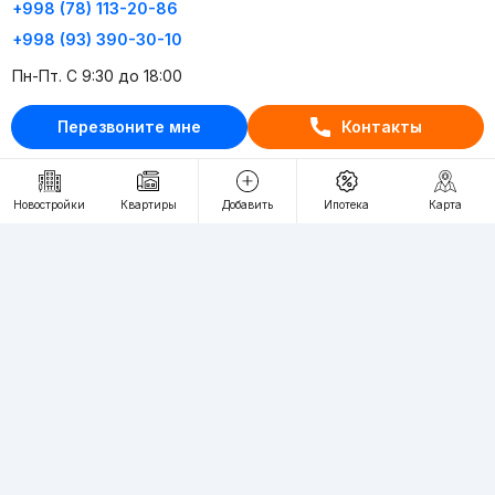
+998 (78) 113-20-86
+998 (93) 390-30-10
Пн-Пт. С 9:30 до 18:00
Перезвоните мне
Контакты
RU
UZ
Контакты
Новостройки
Квартиры
Добавить
Ипотека
Карта
О проекте
Проект компании Webnow ©
Условия использования
Политика конфиденциальности
Публичная оферта
Учредитель:
"WEBNOW" MChJ
Адрес:
Toshkent shahri, A.Qahhor ko'chasi, 47-uy