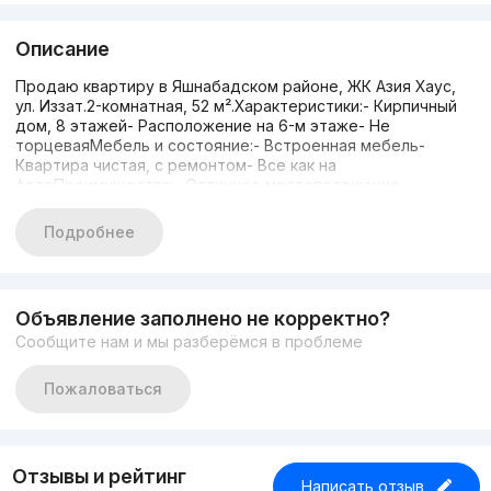
Описание
Продаю квартиру в Яшнабадском районе, ЖК Азия Хаус,
ул. Иззат.2-комнатная, 52 м².Характеристики:- Кирпичный
дом, 8 этажей- Расположение на 6-м этаже- Не
торцеваяМебель и состояние:- Встроенная мебель-
Квартира чистая, с ремонтом- Все как на
фотоПреимущества:- Отличное местоположение-
Подходит для проживания и сдачи в арендуЦена: 60 000
у.е., небольшой торг уместен.Контакт: Рустам, 90 952 05 01
Подробнее
Объявление заполнено не корректно?
Сообщите нам и мы разберёмся в проблеме
Пожаловаться
Отзывы и рейтинг
Написать отзыв